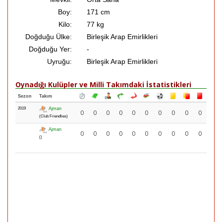
Boy:
171 cm
Kilo:
77 kg
Doğduğu Ülke:
Birleşik Arap Emirlikleri
Doğduğu Yer:
-
Uyruğu:
Birleşik Arap Emirlikleri
Oynadığı Kulüpler ve Milli Takımdaki İstatistikleri
Sezon
Takım
2019
Ajman
0
0
0
0
0
0
0
0
0
0
(Club Friendlies)
Ajman
0
0
0
0
0
0
0
0
0
0
()