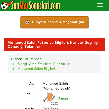
Dünya Kupası 2026 Maç Sonuçları
Mohamed Saleh Futbolcu Bilgileri, Kariyer Geçmişi,
Oynadığı Takımlar
Futbolcular Rehberi
Birleşik Arap Emirlikleri Futbolcuları
Mohamed Saleh Bilgileri
Adı:
Mohamed Saleh
(Mohamed Saleh)
Takım:
Ajman
Mevkii:
Orta Saha