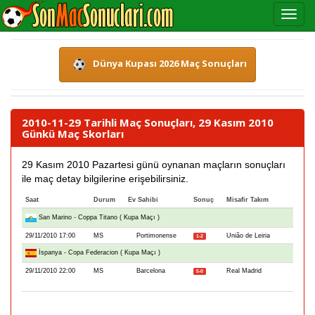
Dünya Kupası 2026 Maç Sonuçları
2010-11-29 Tarihli Maç Sonuçları, 29 Kasım 2010
Günkü Maç Skorları
29 Kasım 2010 Pazartesi günü oynanan maçların sonuçları
ile maç detay bilgilerine erişebilirsiniz.
Saat
Durum
Ev Sahibi
Sonuç
Misafir Takım
San Marino - Coppa Titano ( Kupa Maçı )
29/11/2010 17:00
MS
Portimonense
União de Leiria
1-2
İspanya - Copa Federacion ( Kupa Maçı )
29/11/2010 22:00
MS
Barcelona
Real Madrid
5-0