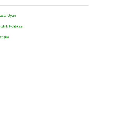
asal Uyarı
izlilik Politikası
letişim