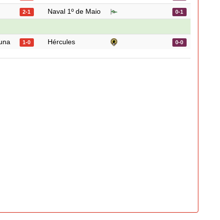
Naval 1º de Maio
2-1
0-1
runa
Hércules
1-0
0-0