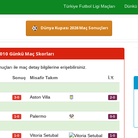
Türkiye Futbol Ligi Maçları
Dünkü 
Dünya Kupası 2026 Maç Sonuçları
 2010 Günkü Maç Skorları
arı ile maç detay bilgilerine erişebilirsiniz.
Sonuç
Misafir Takım
İ.Y.
Aston Villa
3-0
2-0
Palermo
1-0
0-0
Vitoria Setubal
1-0
1-0