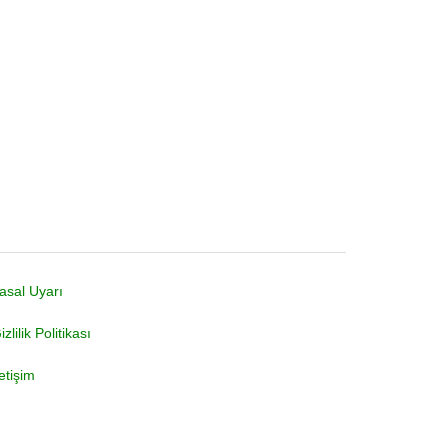
asal Uyarı
izlilik Politikası
letişim