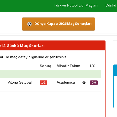
Türkiye Futbol Ligi Maçları
Dünkü 
Dünya Kupası 2026 Maç Sonuçları
2012 Günkü Maç Skorları
le maç detay bilgilerine erişebilirsiniz.
Sonuç
Misafir Takım
İ.Y.
Vitoria Setubal
Academica
1-1
0-0