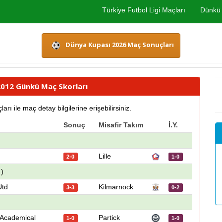
Türkiye Futbol Ligi Maçları
Dünkü 
Dünya Kupası 2026 Maç Sonuçları
 2012 Günkü Maç Skorları
ile maç detay bilgilerine erişebilirsiniz.
Sonuç
Misafir Takım
İ.Y.
Lille
2-0
1-0
 )
Utd
Kilmarnock
3-3
0-2
 Academical
Partick
1-0
1-0