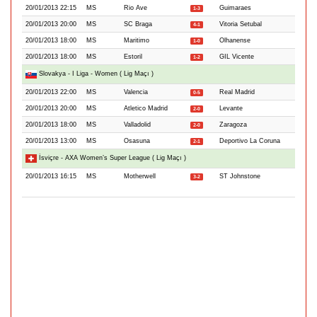
20/01/2013 22:15
MS
Rio Ave
Guimaraes
1-3
20/01/2013 20:00
MS
SC Braga
Vitoria Setubal
4-1
20/01/2013 18:00
MS
Maritimo
Olhanense
1-0
20/01/2013 18:00
MS
Estoril
GIL Vicente
1-2
Slovakya - I Liga - Women ( Lig Maçı )
20/01/2013 22:00
MS
Valencia
Real Madrid
0-5
20/01/2013 20:00
MS
Atletico Madrid
Levante
2-0
20/01/2013 18:00
MS
Valladolid
Zaragoza
2-0
20/01/2013 13:00
MS
Osasuna
Deportivo La Coruna
2-1
İsviçre - AXA Women’s Super League ( Lig Maçı )
20/01/2013 16:15
MS
Motherwell
ST Johnstone
3-2