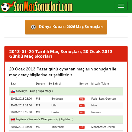
Dünya Kupası 2026 Maç Sonuçları
2013-01-20 Tarihli Maç Sonuçları, 20 Ocak 2013
Günkü Maç Skorları
20 Ocak 2013 Pazar günü oynanan maçların sonuçları ile
maç detay bilgilerine erişebilirsiniz.
Saat
Durum
Ev Sahibi
Sonuç
Misafir Takım
Slovakya - Cup ( Kupa Maçı )
20/01/2013 22:00
MS
Bordeaux
Paris Saint Germain
0-1
20/01/2013 18:00
MS
Lille
Nice
0-2
20/01/2013 15:00
MS
Bastia
Rennes
0-2
İngiltere - Women's Championship ( Lig Maçı )
20/01/2013 18:00
MS
Tottenham
Manchester United
1-1