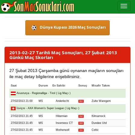
Dünya Kupası 2026 Maç Sonuçları
2013-02-27 Tarihli Maç Sonuçları, 27 Şubat 2013
Günkü Maç Skorları
27 Şubat 2013 Çarşamba günü oynanan maçların sonuçları
ile maç detay bilgilerine erişebilirsiniz.
Saat
Durum
Ev Sahibi
Sonuç
Misafir Takım
Avusturya - Regionalliga - Tirol ( Lig Maçı )
27/02/2013 21:00
MS
Anderlecht
Zulte Waregem
0-1
İsviçre - AXA Women’s Super League ( Lig Maçı )
27/02/2013 21:45
MS
Hibernian
Kilmarnock
2-2
27/02/2013 21:45
MS
Inverness CT
Dundee Utd
0-0
27/02/2013 21:45
MS
Motherwell
Celtic
2-1