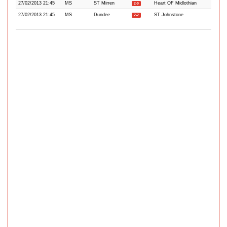
27/02/2013 21:45
MS
ST Mirren
Heart OF Midlothian
2-0
27/02/2013 21:45
MS
Dundee
ST Johnstone
2-2