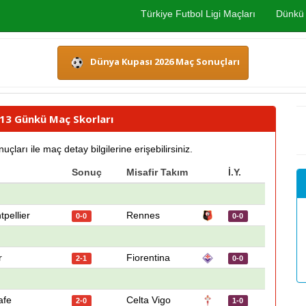
Türkiye Futbol Ligi Maçları
Dünkü 
Dünya Kupası 2026 Maç Sonuçları
2013 Günkü Maç Skorları
rı ile maç detay bilgilerine erişebilirsiniz.
Sonuç
Misafir Takım
İ.Y.
pellier
Rennes
0-0
0-0
r
Fiorentina
2-1
0-0
afe
Celta Vigo
2-0
1-0