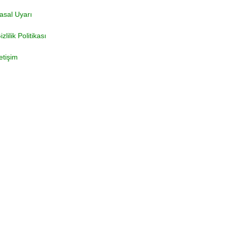
asal Uyarı
izlilik Politikası
letişim