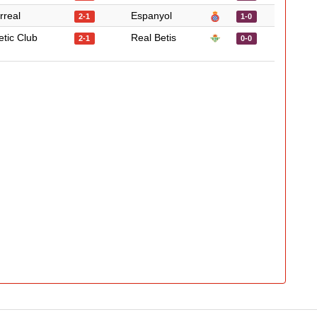
arreal
Espanyol
2-1
1-0
etic Club
Real Betis
2-1
0-0