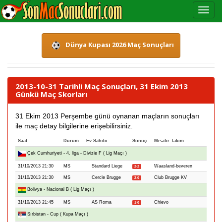
Dünya Kupası 2026 Maç Sonuçları
2013-10-31 Tarihli Maç Sonuçları, 31 Ekim 2013
Günkü Maç Skorları
31 Ekim 2013 Perşembe günü oynanan maçların sonuçları
ile maç detay bilgilerine erişebilirsiniz.
Saat
Durum
Ev Sahibi
Sonuç
Misafir Takım
Çek Cumhuriyeti - 4. liga - Divizie F ( Lig Maçı )
31/10/2013 21:30
MS
Standard Liege
Waasland-beveren
2-2
31/10/2013 21:30
MS
Cercle Brugge
Club Brugge KV
2-0
Bolivya - Nacional B ( Lig Maçı )
31/10/2013 21:45
MS
AS Roma
Chievo
1-0
Sırbistan - Cup ( Kupa Maçı )