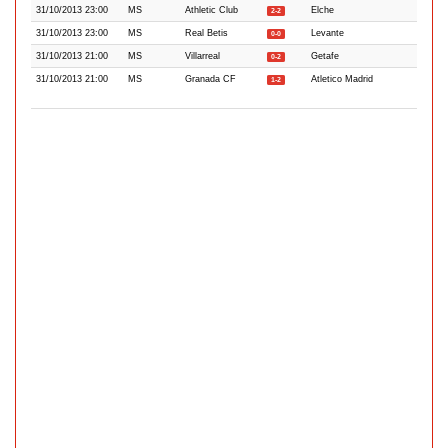
31/10/2013 23:00
MS
Athletic Club
Elche
2-2
31/10/2013 23:00
MS
Real Betis
Levante
0-0
31/10/2013 21:00
MS
Villarreal
Getafe
0-2
31/10/2013 21:00
MS
Granada CF
Atletico Madrid
1-2