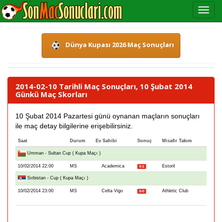
Dünya Kupası 2026 Maç Sonuçları
2014-02-10 Tarihli Maç Sonuçları, 10 Şubat 2014
Günkü Maç Skorları
10 Şubat 2014 Pazartesi günü oynanan maçların sonuçları
ile maç detay bilgilerine erişebilirsiniz.
Saat
Durum
Ev Sahibi
Sonuç
Misafir Takım
Umman - Sultan Cup ( Kupa Maçı )
10/02/2014 22:00
MS
Academica
Estoril
0-1
Sırbistan - Cup ( Kupa Maçı )
10/02/2014 23:00
MS
Celta Vigo
Athletic Club
0-0