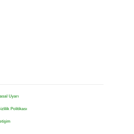
asal Uyarı
izlilik Politikası
letişim