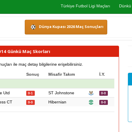
Türkiye Futbol Ligi Maçları
Dünkü 
Dünya Kupası 2026 Maç Sonuçları
2014 Günkü Maç Skorları
rı ile maç detay bilgilerine erişebilirsiniz.
Sonuç
Misafir Takım
İ.Y.
e Utd
ST Johnstone
0-1
0-0
ess CT
Hibernian
0-0
0-0