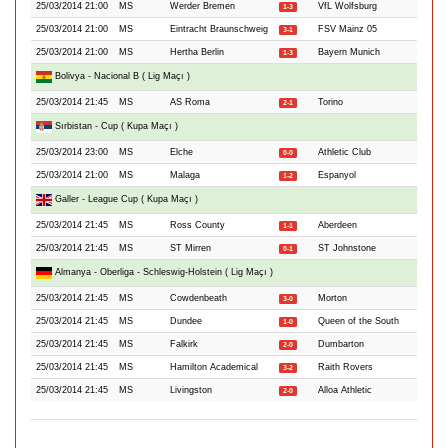
25/03/2014 21:00
MS
Werder Bremen
VfL Wolfsburg
1-3
25/03/2014 21:00
MS
Eintracht Braunschweig
FSV Mainz 05
3-1
25/03/2014 21:00
MS
Hertha Berlin
Bayern Munich
1-3
Bolivya - Nacional B ( Lig Maçı )
25/03/2014 21:45
MS
AS Roma
Torino
2-1
Sırbistan - Cup ( Kupa Maçı )
25/03/2014 23:00
MS
Elche
Athletic Club
0-0
25/03/2014 21:00
MS
Malaga
Espanyol
1-2
Galler - League Cup ( Kupa Maçı )
25/03/2014 21:45
MS
Ross County
Aberdeen
1-1
25/03/2014 21:45
MS
ST Mirren
ST Johnstone
0-1
Almanya - Oberliga - Schleswig-Holstein ( Lig Maçı )
25/03/2014 21:45
MS
Cowdenbeath
Morton
3-0
25/03/2014 21:45
MS
Dundee
Queen of the South
1-0
25/03/2014 21:45
MS
Falkirk
Dumbarton
2-0
25/03/2014 21:45
MS
Hamilton Academical
Raith Rovers
3-2
25/03/2014 21:45
MS
Livingston
Alloa Athletic
2-0