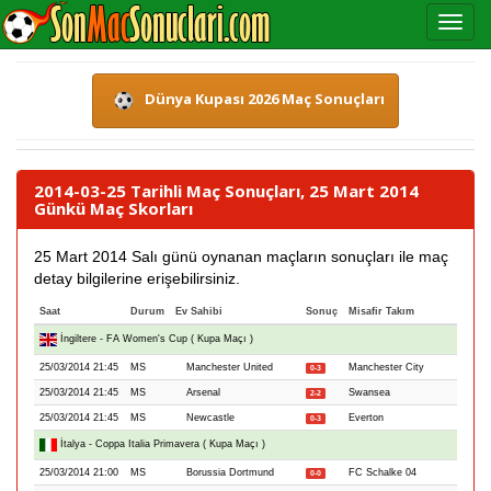
Dünya Kupası 2026 Maç Sonuçları
2014-03-25 Tarihli Maç Sonuçları, 25 Mart 2014
Günkü Maç Skorları
25 Mart 2014 Salı günü oynanan maçların sonuçları ile maç
detay bilgilerine erişebilirsiniz.
Saat
Durum
Ev Sahibi
Sonuç
Misafir Takım
İngiltere - FA Women's Cup ( Kupa Maçı )
25/03/2014 21:45
MS
Manchester United
Manchester City
0-3
25/03/2014 21:45
MS
Arsenal
Swansea
2-2
25/03/2014 21:45
MS
Newcastle
Everton
0-3
İtalya - Coppa Italia Primavera ( Kupa Maçı )
25/03/2014 21:00
MS
Borussia Dortmund
FC Schalke 04
0-0