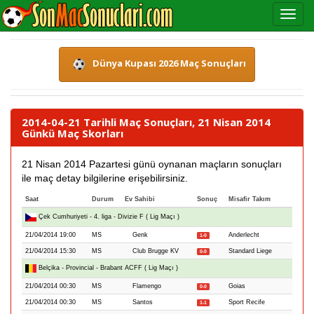
Dünya Kupası 2026 Maç Sonuçları
2014-04-21 Tarihli Maç Sonuçları, 21 Nisan 2014
Günkü Maç Skorları
21 Nisan 2014 Pazartesi günü oynanan maçların sonuçları
ile maç detay bilgilerine erişebilirsiniz.
Saat
Durum
Ev Sahibi
Sonuç
Misafir Takım
Çek Cumhuriyeti - 4. liga - Divizie F ( Lig Maçı )
21/04/2014 19:00
MS
Genk
Anderlecht
1-0
21/04/2014 15:30
MS
Club Brugge KV
Standard Liege
0-0
Belçika - Provincial - Brabant ACFF ( Lig Maçı )
21/04/2014 00:30
MS
Flamengo
Goias
0-0
21/04/2014 00:30
MS
Santos
Sport Recife
1-1