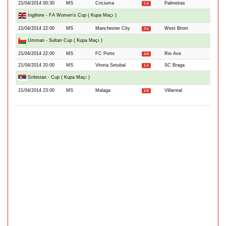
21/04/2014 00:30
MS
Criciuma
Palmeiras
1-2
İngiltere - FA Women's Cup ( Kupa Maçı )
21/04/2014 22:00
MS
Manchester City
West Brom
3-1
Umman - Sultan Cup ( Kupa Maçı )
21/04/2014 22:00
MS
FC Porto
Rio Ave
3-0
21/04/2014 20:00
MS
Vitoria Setubal
SC Braga
1-1
Sırbistan - Cup ( Kupa Maçı )
21/04/2014 23:00
MS
Malaga
Villarreal
2-0