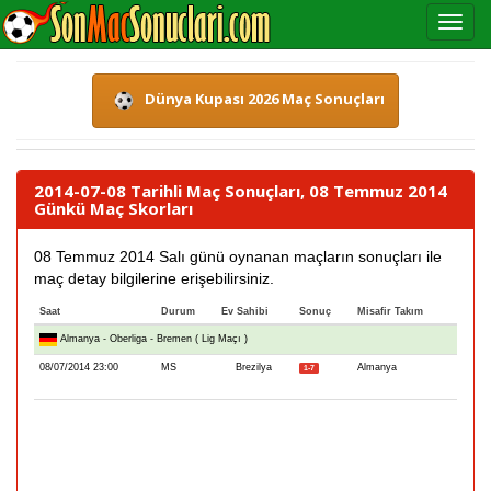
Dünya Kupası 2026 Maç Sonuçları
2014-07-08 Tarihli Maç Sonuçları, 08 Temmuz 2014
Günkü Maç Skorları
08 Temmuz 2014 Salı günü oynanan maçların sonuçları ile
maç detay bilgilerine erişebilirsiniz.
Saat
Durum
Ev Sahibi
Sonuç
Misafir Takım
Almanya - Oberliga - Bremen ( Lig Maçı )
08/07/2014 23:00
MS
Brezilya
Almanya
1-7