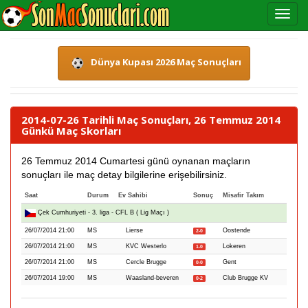
Dünya Kupası 2026 Maç Sonuçları
2014-07-26 Tarihli Maç Sonuçları, 26 Temmuz 2014
Günkü Maç Skorları
26 Temmuz 2014 Cumartesi günü oynanan maçların
sonuçları ile maç detay bilgilerine erişebilirsiniz.
Saat
Durum
Ev Sahibi
Sonuç
Misafir Takım
Çek Cumhuriyeti - 3. liga - CFL B ( Lig Maçı )
26/07/2014 21:00
MS
Lierse
Oostende
2-0
26/07/2014 21:00
MS
KVC Westerlo
Lokeren
1-0
26/07/2014 21:00
MS
Cercle Brugge
Gent
0-0
26/07/2014 19:00
MS
Waasland-beveren
Club Brugge KV
0-2