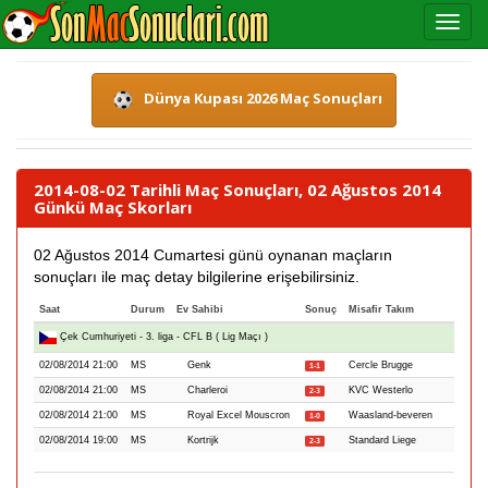
Dünya Kupası 2026 Maç Sonuçları
2014-08-02 Tarihli Maç Sonuçları, 02 Ağustos 2014
Günkü Maç Skorları
02 Ağustos 2014 Cumartesi günü oynanan maçların
sonuçları ile maç detay bilgilerine erişebilirsiniz.
Saat
Durum
Ev Sahibi
Sonuç
Misafir Takım
Çek Cumhuriyeti - 3. liga - CFL B ( Lig Maçı )
02/08/2014 21:00
MS
Genk
Cercle Brugge
1-1
02/08/2014 21:00
MS
Charleroi
KVC Westerlo
2-3
02/08/2014 21:00
MS
Royal Excel Mouscron
Waasland-beveren
1-0
02/08/2014 19:00
MS
Kortrijk
Standard Liege
2-3