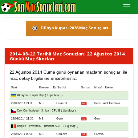
Dünya Kupası 2026 Maç Sonuçları
2014-08-22 Tarihli Maç Sonuçları, 22 Ağustos 2014
Günkü Maç Skorları
22 Ağustos 2014 Cuma günü oynanan maçların sonuçları ile
maç detay bilgilerine erişebilirsiniz.
Saat
Durum
Ev Sahibi
Sonuç
Misafir Takım
Ukrayna - Super Cup ( Kupa Maçı )
22/08/2014 21:30
MS
Evian TG
Paris Saint Germain
0-0
Çek Cumhuriyeti - 3. liga - CFL B ( Lig Maçı )
22/08/2014 21:30
MS
Genk
Gent
3-2
Belçika - Provincial - Brabant ACFF ( Lig Maçı )
22/08/2014 02:30
MS
Cruzeiro
Gremio
1-0