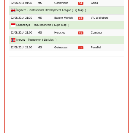
22/08/2014 01:30
MS
Corinthians
Goias
5-2
İngiltere - Professional Development League ( Lig Maçı )
22/08/2014 21:30
MS
Bayern Munich
VfL Wolfsburg
2-1
Endonezya - Piala Indonesia ( Kupa Maçı )
22/08/2014 21:00
MS
Heracles
Cambuur
0-1
Norveç - Toppserien ( Lig Maçı )
22/08/2014 22:00
MS
Guimaraes
Penafiel
3-0