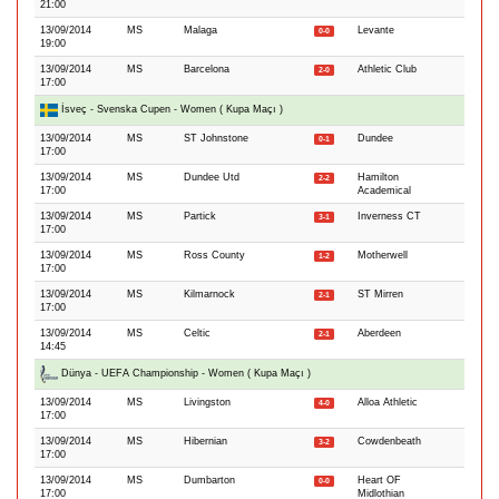
21:00
13/09/2014
MS
Malaga
Levante
0-0
19:00
13/09/2014
MS
Barcelona
Athletic Club
2-0
17:00
İsveç - Svenska Cupen - Women ( Kupa Maçı )
13/09/2014
MS
ST Johnstone
Dundee
0-1
17:00
13/09/2014
MS
Dundee Utd
Hamilton
2-2
17:00
Academical
13/09/2014
MS
Partick
Inverness CT
3-1
17:00
13/09/2014
MS
Ross County
Motherwell
1-2
17:00
13/09/2014
MS
Kilmarnock
ST Mirren
2-1
17:00
13/09/2014
MS
Celtic
Aberdeen
2-1
14:45
Dünya - UEFA Championship - Women ( Kupa Maçı )
13/09/2014
MS
Livingston
Alloa Athletic
4-0
17:00
13/09/2014
MS
Hibernian
Cowdenbeath
3-2
17:00
13/09/2014
MS
Dumbarton
Heart OF
0-0
17:00
Midlothian