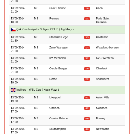
21:00
13/09/2014
MS
Saint Etienne
Caen
1-0
21:00
13/09/2014
MS
Rennes
Paris Saint
1-1
18:00
Germain
Çek Cumhuriyeti - 3. liga - CFL B ( Lig Maçı )
13/09/2014
MS
Standard Liege
Oostende
3-5
21:30
13/09/2014
MS
Zulte Waregem
Waasland-beveren
1-4
21:00
13/09/2014
MS
KV Mechelen
KVC Westerlo
5-2
21:00
13/09/2014
MS
Cercle Brugge
Charleroi
1-0
21:00
13/09/2014
MS
Lierse
Anderlecht
2-2
19:00
İngiltere - WSL Cup ( Kupa Maçı )
13/09/2014
MS
Liverpool
Aston Villa
0-1
19:30
13/09/2014
MS
Chelsea
Swansea
4-2
17:00
13/09/2014
MS
Crystal Palace
Burnley
0-0
17:00
13/09/2014
MS
Southampton
Newcastle
4-0
17:00