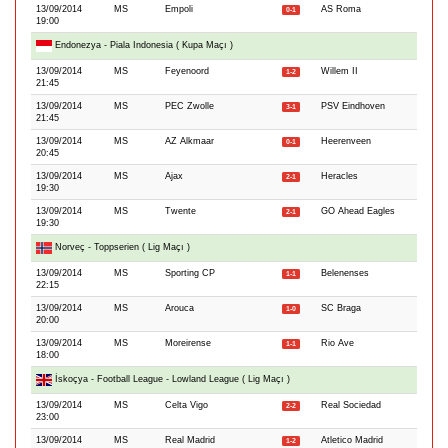
13/09/2014
MS
Empoli
AS Roma
0-1
19:00
Endonezya - Piala Indonesia ( Kupa Maçı )
13/09/2014
MS
Feyenoord
Willem II
1-2
21:45
13/09/2014
MS
PEC Zwolle
PSV Eindhoven
3-1
21:45
13/09/2014
MS
AZ Alkmaar
Heerenveen
0-1
20:45
13/09/2014
MS
Ajax
Heracles
2-1
19:30
13/09/2014
MS
Twente
GO Ahead Eagles
2-1
19:30
Norveç - Toppserien ( Lig Maçı )
13/09/2014
MS
Sporting CP
Belenenses
1-1
22:15
13/09/2014
MS
Arouca
SC Braga
1-0
20:00
13/09/2014
MS
Moreirense
Rio Ave
1-1
18:00
İskoçya - Football League - Lowland League ( Lig Maçı )
13/09/2014
MS
Celta Vigo
Real Sociedad
2-2
23:00
13/09/2014
MS
Real Madrid
Atletico Madrid
1-2