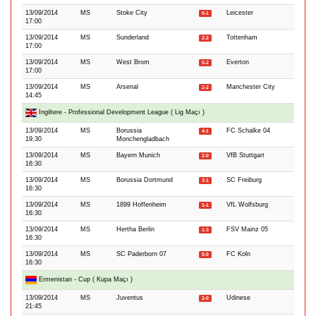
13/09/2014
MS
Stoke City
Leicester
0-1
17:00
13/09/2014
MS
Sunderland
Tottenham
2-2
17:00
13/09/2014
MS
West Brom
Everton
0-2
17:00
13/09/2014
MS
Arsenal
Manchester City
2-2
14:45
İngiltere - Professional Development League ( Lig Maçı )
13/09/2014
MS
Borussia
FC Schalke 04
4-1
19:30
Monchengladbach
13/09/2014
MS
Bayern Munich
VfB Stuttgart
2-0
16:30
13/09/2014
MS
Borussia Dortmund
SC Freiburg
3-1
16:30
13/09/2014
MS
1899 Hoffenheim
VfL Wolfsburg
1-1
16:30
13/09/2014
MS
Hertha Berlin
FSV Mainz 05
1-3
16:30
13/09/2014
MS
SC Paderborn 07
FC Koln
0-0
16:30
Ermenistan - Cup ( Kupa Maçı )
13/09/2014
MS
Juventus
Udinese
2-0
21:45