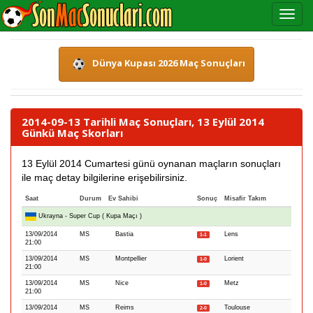
Dünya Kupası 2026 Maç Sonuçları
2014-09-13 Tarihli Maç Sonuçları, 13 Eylül 2014
Günkü Maç Skorları
13 Eylül 2014 Cumartesi günü oynanan maçların sonuçları
ile maç detay bilgilerine erişebilirsiniz.
Saat
Durum
Ev Sahibi
Sonuç
Misafir Takım
Ukrayna - Super Cup ( Kupa Maçı )
13/09/2014
MS
Bastia
Lens
1-1
21:00
13/09/2014
MS
Montpellier
Lorient
1-0
21:00
13/09/2014
MS
Nice
Metz
1-0
21:00
13/09/2014
MS
Reims
Toulouse
2-0