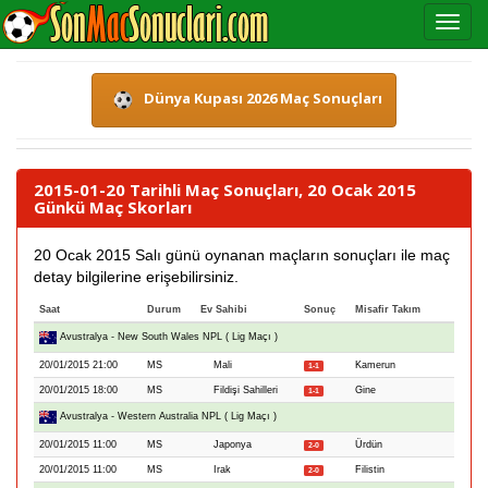
Dünya Kupası 2026 Maç Sonuçları
2015-01-20 Tarihli Maç Sonuçları, 20 Ocak 2015
Günkü Maç Skorları
20 Ocak 2015 Salı günü oynanan maçların sonuçları ile maç
detay bilgilerine erişebilirsiniz.
Saat
Durum
Ev Sahibi
Sonuç
Misafir Takım
Avustralya - New South Wales NPL ( Lig Maçı )
20/01/2015 21:00
MS
Mali
Kamerun
1-1
20/01/2015 18:00
MS
Fildişi Sahilleri
Gine
1-1
Avustralya - Western Australia NPL ( Lig Maçı )
20/01/2015 11:00
MS
Japonya
Ürdün
2-0
20/01/2015 11:00
MS
Irak
Filistin
2-0