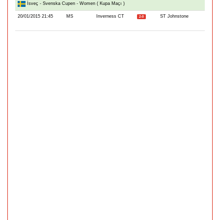
İsveç - Svenska Cupen - Women ( Kupa Maçı )
20/01/2015 21:45
MS
Inverness CT
ST Johnstone
2-0