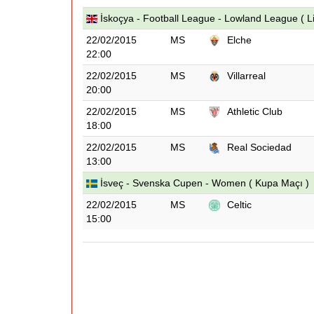
İskoçya - Football League - Lowland League ( L
22/02/2015
MS
Elche
22:00
22/02/2015
MS
Villarreal
20:00
22/02/2015
MS
Athletic Club
18:00
22/02/2015
MS
Real Sociedad
13:00
İsveç - Svenska Cupen - Women ( Kupa Maçı )
22/02/2015
MS
Celtic
15:00