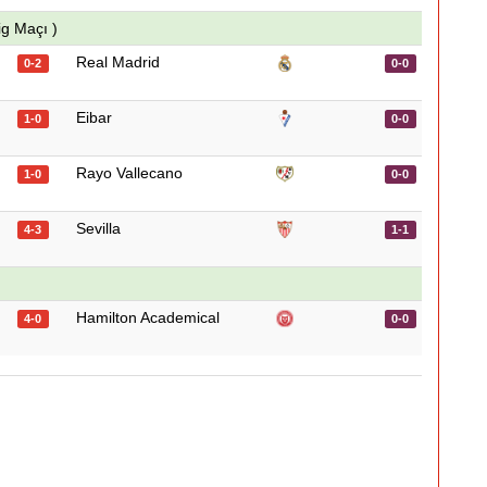
ig Maçı )
Real Madrid
0-2
0-0
Eibar
1-0
0-0
Rayo Vallecano
1-0
0-0
Sevilla
4-3
1-1
Hamilton Academical
4-0
0-0