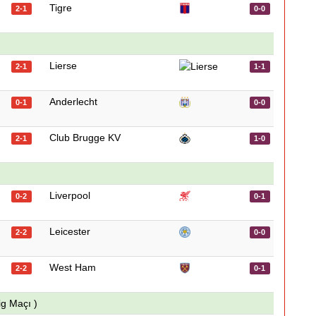
Tigre
2-1
0-0
Lierse
2-1
1-1
Anderlecht
0-1
0-0
Club Brugge KV
2-1
1-0
Liverpool
0-2
0-1
Leicester
2-2
0-0
West Ham
2-2
0-1
ig Maçı )