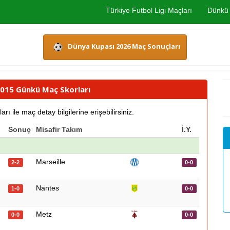
Türkiye Futbol Ligi Maçları
Dünkü 
Dünya Kupası 2026 Maç Sonuçları
2015 Günkü Maç Skorları
ile maç detay bilgilerine erişebilirsiniz.
Sonuç
Misafir Takım
İ.Y.
Marseille
2-2
0-0
Nantes
1-0
0-0
Metz
0-0
0-0