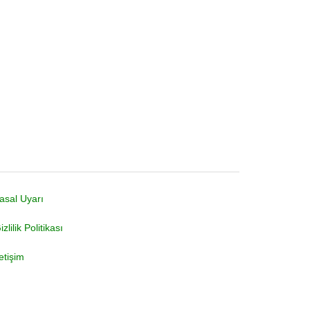
asal Uyarı
izlilik Politikası
letişim