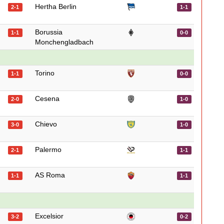
Hertha Berlin
2-1
1-1
Borussia
1-1
0-0
Monchengladbach
Torino
1-1
0-0
Cesena
2-0
1-0
Chievo
3-0
1-0
Palermo
2-1
1-1
AS Roma
1-1
1-1
Excelsior
3-2
0-2