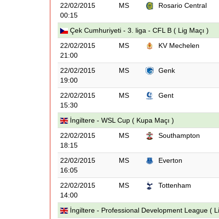
22/02/2015
MS
Rosario Central
00:15
Çek Cumhuriyeti - 3. liga - CFL B ( Lig Maçı )
22/02/2015
MS
KV Mechelen
21:00
22/02/2015
MS
Genk
19:00
22/02/2015
MS
Gent
15:30
İngiltere - WSL Cup ( Kupa Maçı )
22/02/2015
MS
Southampton
18:15
22/02/2015
MS
Everton
16:05
22/02/2015
MS
Tottenham
14:00
İngiltere - Professional Development League ( L