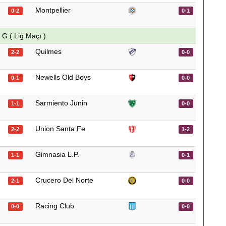
Montpellier
0-2
0-1
G ( Lig Maçı )
Quilmes
2-2
0-0
Newells Old Boys
0-1
0-0
Sarmiento Junin
1-1
0-0
Union Santa Fe
2-2
1-2
Gimnasia L.P.
1-1
0-1
Crucero Del Norte
2-1
0-0
Racing Club
0-0
0-0