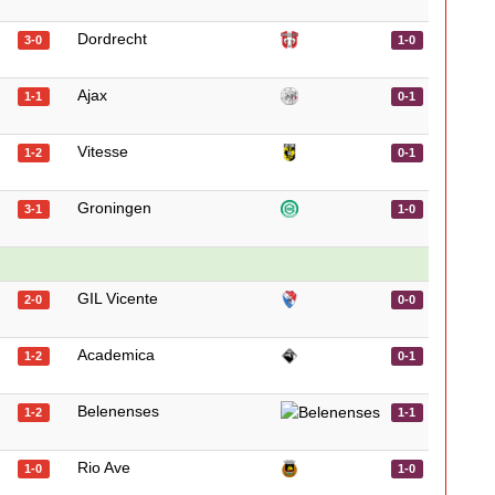
Dordrecht
3-0
1-0
Ajax
1-1
0-1
Vitesse
1-2
0-1
Groningen
3-1
1-0
GIL Vicente
2-0
0-0
Academica
1-2
0-1
Belenenses
1-2
1-1
Rio Ave
1-0
1-0