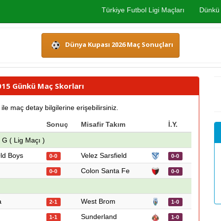
Türkiye Futbol Ligi Maçları
Dünkü 
Dünya Kupası 2026 Maç Sonuçları
2015 Günkü Maç Skorları
 maç detay bilgilerine erişebilirsiniz.
Sonuç
Misafir Takım
İ.Y.
G ( Lig Maçı )
ld Boys
Velez Sarsfield
0-0
0-0
Colon Santa Fe
0-0
0-0
a
West Brom
2-1
1-0
Sunderland
1-1
1-0