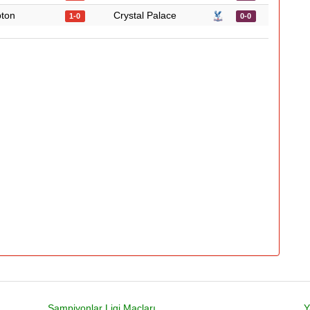
ton
Crystal Palace
1-0
0-0
Şampiyonlar Ligi Maçları
Y