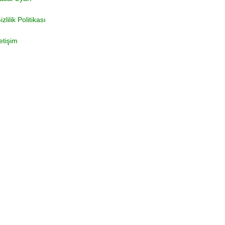
izlilik Politikası
letişim