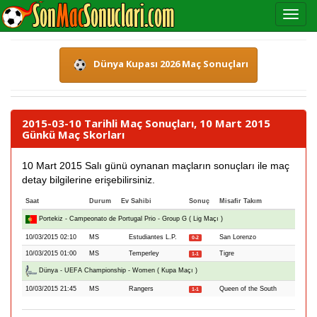
Dünya Kupası 2026 Maç Sonuçları
2015-03-10 Tarihli Maç Sonuçları, 10 Mart 2015
Günkü Maç Skorları
10 Mart 2015 Salı günü oynanan maçların sonuçları ile maç
detay bilgilerine erişebilirsiniz.
Saat
Durum
Ev Sahibi
Sonuç
Misafir Takım
Portekiz - Campeonato de Portugal Prio - Group G ( Lig Maçı )
10/03/2015 02:10
MS
Estudiantes L.P.
San Lorenzo
0-2
10/03/2015 01:00
MS
Temperley
Tigre
1-1
Dünya - UEFA Championship - Women ( Kupa Maçı )
10/03/2015 21:45
MS
Rangers
Queen of the South
1-1