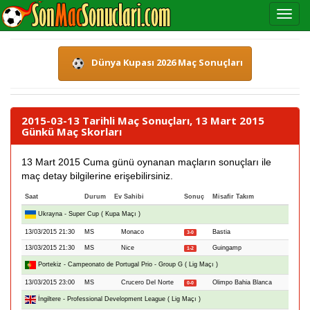
Dünya Kupası 2026 Maç Sonuçları
2015-03-13 Tarihli Maç Sonuçları, 13 Mart 2015
Günkü Maç Skorları
13 Mart 2015 Cuma günü oynanan maçların sonuçları ile
maç detay bilgilerine erişebilirsiniz.
Saat
Durum
Ev Sahibi
Sonuç
Misafir Takım
Ukrayna - Super Cup ( Kupa Maçı )
13/03/2015 21:30
MS
Monaco
Bastia
3-0
13/03/2015 21:30
MS
Nice
Guingamp
1-2
Portekiz - Campeonato de Portugal Prio - Group G ( Lig Maçı )
13/03/2015 23:00
MS
Crucero Del Norte
Olimpo Bahia Blanca
0-0
İngiltere - Professional Development League ( Lig Maçı )