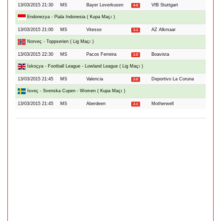
13/03/2015 21:30
MS
Bayer Leverkusen
VfB Stuttgart
4-0
Endonezya - Piala Indonesia ( Kupa Maçı )
13/03/2015 21:00
MS
Vitesse
AZ Alkmaar
3-1
Norveç - Toppserien ( Lig Maçı )
13/03/2015 22:30
MS
Pacos Ferreira
Boavista
1-0
İskoçya - Football League - Lowland League ( Lig Maçı )
13/03/2015 21:45
MS
Valencia
Deportivo La Coruna
2-0
İsveç - Svenska Cupen - Women ( Kupa Maçı )
13/03/2015 21:45
MS
Aberdeen
Motherwell
2-1