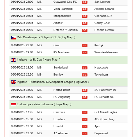
05/04/2015 22:00
MS
Guayaquil City FC
San Lorenzo
1-0
05/04/2015 02:30
MS
Velez Sarsfield
Arsenal Sarandi
2-1
05/04/2015 02:15
MS
Independiente
Gimnasia L.P.
1-1
05/04/2015 01:15
MS
Aldosivi
Godoy Cruz
2-0
05/04/2015 00:10
MS
Defensa Y Justicia
Rosario Central
3-3
Çek Cumhuriyeti - 3. liga - CFL B ( Lig Maçı )
05/04/2015 21:00
MS
Gent
Kortrijk
2-0
05/04/2015 19:00
MS
KV Mechelen
Waasland-beveren
4-1
İngiltere - WSL Cup ( Kupa Maçı )
05/04/2015 18:00
MS
Sunderland
Newcastle
1-0
05/04/2015 15:30
MS
Burnley
Tottenham
0-0
İngiltere - Professional Development League ( Lig Maçı )
05/04/2015 18:30
MS
Hertha Berlin
SC Paderborn 07
2-0
05/04/2015 16:30
MS
FC Augsburg
FC Schalke 04
0-0
Endonezya - Piala Indonesia ( Kupa Maçı )
05/04/2015 17:45
MS
Cambuur
GO Ahead Eagles
1-0
05/04/2015 15:30
MS
Excelsior
ADO Den Haag
2-3
05/04/2015 13:30
MS
Utrecht
Ajax
1-1
05/04/2015 13:30
MS
AZ Alkmaar
Feyenoord
1-4