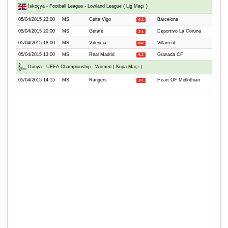
İskoçya - Football League - Lowland League ( Lig Maçı )
05/04/2015 22:00
MS
Celta Vigo
Barcelona
0-1
05/04/2015 20:00
MS
Getafe
Deportivo La Coruna
2-1
05/04/2015 18:00
MS
Valencia
Villarreal
0-0
05/04/2015 13:00
MS
Real Madrid
Granada CF
9-1
Dünya - UEFA Championship - Women ( Kupa Maçı )
05/04/2015 14:15
MS
Rangers
Heart OF Midlothian
2-1