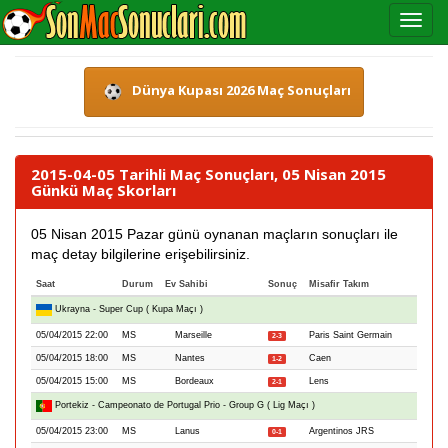
Dünya Kupası 2026 Maç Sonuçları
2015-04-05 Tarihli Maç Sonuçları, 05 Nisan 2015
Günkü Maç Skorları
05 Nisan 2015 Pazar günü oynanan maçların sonuçları ile
maç detay bilgilerine erişebilirsiniz.
Saat
Durum
Ev Sahibi
Sonuç
Misafir Takım
Ukrayna - Super Cup ( Kupa Maçı )
05/04/2015 22:00
MS
Marseille
Paris Saint Germain
2-3
05/04/2015 18:00
MS
Nantes
Caen
1-2
05/04/2015 15:00
MS
Bordeaux
Lens
2-1
Portekiz - Campeonato de Portugal Prio - Group G ( Lig Maçı )
05/04/2015 23:00
MS
Lanus
Argentinos JRS
0-1