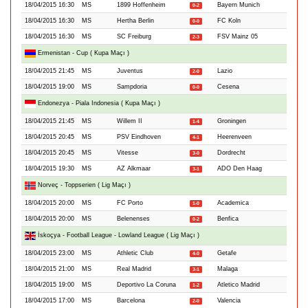
18/04/2015 16:30
MS
1899 Hoffenheim
Bayern Munich
0-2
18/04/2015 16:30
MS
Hertha Berlin
FC Koln
0-0
18/04/2015 16:30
MS
SC Freiburg
FSV Mainz 05
2-3
Ermenistan - Cup ( Kupa Maçı )
18/04/2015 21:45
MS
Juventus
Lazio
2-0
18/04/2015 19:00
MS
Sampdoria
Cesena
0-0
Endonezya - Piala Indonesia ( Kupa Maçı )
18/04/2015 21:45
MS
Willem II
Groningen
1-4
18/04/2015 20:45
MS
PSV Eindhoven
Heerenveen
4-1
18/04/2015 20:45
MS
Vitesse
Dordrecht
3-0
18/04/2015 19:30
MS
AZ Alkmaar
ADO Den Haag
3-1
Norveç - Toppserien ( Lig Maçı )
18/04/2015 20:00
MS
FC Porto
Academica
1-0
18/04/2015 20:00
MS
Belenenses
Benfica
0-2
İskoçya - Football League - Lowland League ( Lig Maçı )
18/04/2015 23:00
MS
Athletic Club
Getafe
4-0
18/04/2015 21:00
MS
Real Madrid
Malaga
3-1
18/04/2015 19:00
MS
Deportivo La Coruna
Atletico Madrid
1-2
18/04/2015 17:00
MS
Barcelona
Valencia
2-0