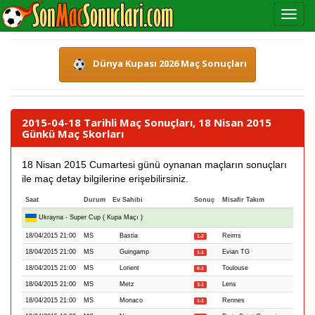
Dünya Kupası 2026 Maç Sonuçları
2015-04-18 Tarihli Maç Sonuçları, 18 Nisan 2015
Günkü Maç Skorları
18 Nisan 2015 Cumartesi günü oynanan maçların sonuçları
ile maç detay bilgilerine erişebilirsiniz.
Saat
Durum
Ev Sahibi
Sonuç
Misafir Takım
Ukrayna - Super Cup ( Kupa Maçı )
18/04/2015 21:00
MS
Bastia
Reims
1-2
18/04/2015 21:00
MS
Guingamp
Evian TG
1-1
18/04/2015 21:00
MS
Lorient
Toulouse
0-1
18/04/2015 21:00
MS
Metz
Lens
3-1
18/04/2015 21:00
MS
Monaco
Rennes
1-1