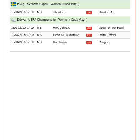
İsveç - Svenska Cupen - Women ( Kupa Maçı )
18/04/2015 17:00
MS
Aberdeen
Dundee Utd
1-0
Dünya - UEFA Championship - Women ( Kupa Maçı )
18/04/2015 17:00
MS
Alloa Athletic
Queen of the South
2-2
18/04/2015 17:00
MS
Heart OF Midlothian
Raith Rovers
2-1
18/04/2015 17:00
MS
Dumbarton
Rangers
1-3