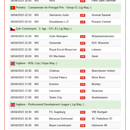
18/04/2015 18:00
MS
Nice
Paris Saint Germain
1-3
Portekiz - Campeonato de Portugal Prio - Group G ( Lig Maçı )
18/04/2015 22:10
MS
Sarmiento Junin
Arsenal Sarandi
2-0
18/04/2015 03:10
MS
Estudiantes L.P.
Rosario Central
1-1
Çek Cumhuriyeti - 3. liga - CFL B ( Lig Maçı )
18/04/2015 21:00
MS
Zulte Waregem
Waasland-beveren
2-2
18/04/2015 21:00
MS
Oostende
KVC Westerlo
2-0
18/04/2015 21:00
MS
Royal Excel Mouscron
Lokeren
1-5
18/04/2015 19:00
MS
KV Mechelen
Genk
4-0
İngiltere - WSL Cup ( Kupa Maçı )
18/04/2015 19:30
MS
Chelsea
Manchester United
1-0
18/04/2015 17:00
MS
Crystal Palace
West Brom
0-2
18/04/2015 17:00
MS
Everton
Burnley
1-0
18/04/2015 17:00
MS
Leicester
Swansea
2-0
18/04/2015 17:00
MS
Stoke City
Southampton
2-1
İngiltere - Professional Development League ( Lig Maçı )
18/04/2015 19:30
MS
FC Augsburg
VfB Stuttgart
2-1
18/04/2015 16:30
MS
Borussia Dortmund
SC Paderborn 07
3-0
18/04/2015 16:30
MS
Bayer Leverkusen
Hannover 96
4-0