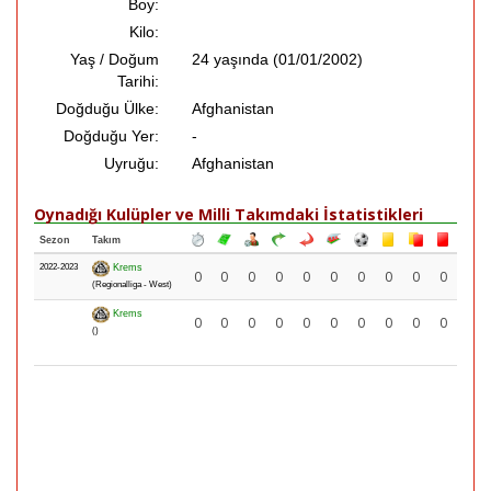
Boy:
Kilo:
Yaş / Doğum
24 yaşında (01/01/2002)
Tarihi:
Doğduğu Ülke:
Afghanistan
Doğduğu Yer:
-
Uyruğu:
Afghanistan
Oynadığı Kulüpler ve Milli Takımdaki İstatistikleri
Sezon
Takım
2022-2023
Krems
0
0
0
0
0
0
0
0
0
0
(Regionalliga - West)
Krems
0
0
0
0
0
0
0
0
0
0
()