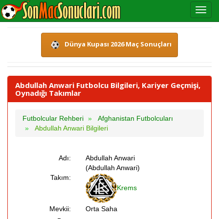
Dünya Kupası 2026 Maç Sonuçları
Abdullah Anwari Futbolcu Bilgileri, Kariyer Geçmişi,
Oynadığı Takımlar
Futbolcular Rehberi
Afghanistan Futbolcuları
Abdullah Anwari Bilgileri
Adı:
Abdullah Anwari
(Abdullah Anwari)
Takım:
Krems
Mevkii:
Orta Saha