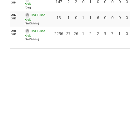
147
2
2
0
1
0
0
0
0
0
2014
Krujë
(Cup)
2012-
Iliria Fushë-
13
1
0
1
1
6
0
0
0
0
2013
Krujë
(1st Division)
2011-
Iliria Fushë-
2296
27
26
1
2
2
3
7
1
0
2012
Krujë
(1st Division)