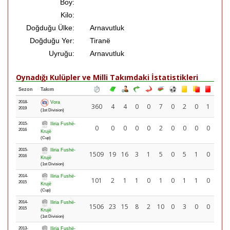
Boy:
Kilo:
Doğduğu Ülke:
Arnavutluk
Doğduğu Yer:
Tiranë
Uyruğu:
Arnavutluk
Oynadığı Kulüpler ve Milli Takımdaki İstatistikleri
Sezon
Takım
2018-
Vora
360
4
4
0
0
7
0
2
0
1
2019
(1st Division)
2015-
Iliria Fushë-
0
0
0
0
0
2
0
0
0
0
2016
Krujë
(Cup)
2015-
Iliria Fushë-
1509
19
16
3
1
5
0
5
1
0
2016
Krujë
(1st Division)
2014-
Iliria Fushë-
101
2
1
1
0
1
0
1
1
0
2015
Krujë
(Cup)
2014-
Iliria Fushë-
1506
23
15
8
2
10
0
3
0
0
2015
Krujë
(1st Division)
2013-
Iliria Fushë-