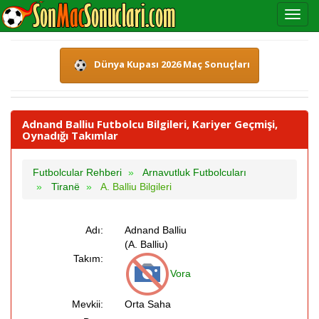
Dünya Kupası 2026 Maç Sonuçları
Adnand Balliu Futbolcu Bilgileri, Kariyer Geçmişi,
Oynadığı Takımlar
Futbolcular Rehberi
Arnavutluk Futbolcuları
Tiranë
A. Balliu Bilgileri
Adı:
Adnand Balliu
(A. Balliu)
Takım:
Vora
Mevkii:
Orta Saha