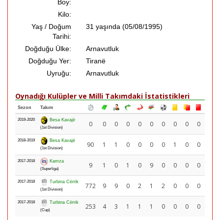
Boy:
Kilo:
Yaş / Doğum
31 yaşında (05/08/1995)
Tarihi:
Doğduğu Ülke:
Arnavutluk
Doğduğu Yer:
Tiranë
Uyruğu:
Arnavutluk
Oynadığı Kulüpler ve Milli Takımdaki İstatistikleri
Sezon
Takım
2019-2020
Besa Kavajë
0
0
0
0
0
0
0
0
0
0
(1st Division)
2018-2019
Besa Kavajë
90
1
1
0
0
0
0
1
0
0
(1st Division)
2017-2018
Kamza
9
1
0
1
0
9
0
0
0
0
(Superliga)
2017-2018
Turbina Cërrik
772
9
9
0
2
1
2
0
0
0
(1st Division)
2017-2018
Turbina Cërrik
253
4
3
1
1
1
0
0
0
0
(Cup)