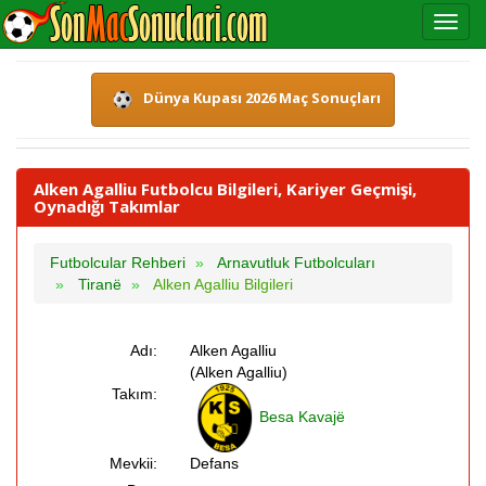
Dünya Kupası 2026 Maç Sonuçları
Alken Agalliu Futbolcu Bilgileri, Kariyer Geçmişi,
Oynadığı Takımlar
Futbolcular Rehberi
Arnavutluk Futbolcuları
Tiranë
Alken Agalliu Bilgileri
Adı:
Alken Agalliu
(Alken Agalliu)
Takım:
Besa Kavajë
Mevkii:
Defans