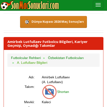
Dünya Kupası 2026 Maç Sonuçları
Amirbek Lutfullaev Futbolcu Bilgileri, Kariyer
Geçmişi, Oynadığı Takımlar
Futbolcular Rehberi
Özbekistan Futbolcuları
A. Lutfullaev Bilgileri
Adı:
Amirbek Lutfullaev
(A. Lutfullaev)
Takım:
Shortan
Mevkii:
Kaleci