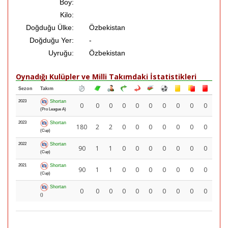
Boy:
Kilo:
Doğduğu Ülke:
Özbekistan
Doğduğu Yer:
-
Uyruğu:
Özbekistan
Oynadığı Kulüpler ve Milli Takımdaki İstatistikleri
Sezon
Takım
2023
Shortan
0
0
0
0
0
0
0
0
0
0
(Pro League A)
2023
Shortan
180
2
2
0
0
0
0
0
0
0
(Cup)
2022
Shortan
90
1
1
0
0
0
0
0
0
0
(Cup)
2021
Shortan
90
1
1
0
0
0
0
0
0
0
(Cup)
Shortan
0
0
0
0
0
0
0
0
0
0
()