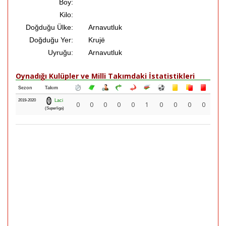
Boy:
Kilo:
Doğduğu Ülke:
Arnavutluk
Doğduğu Yer:
Krujë
Uyruğu:
Arnavutluk
Oynadığı Kulüpler ve Milli Takımdaki İstatistikleri
Sezon
Takım
2019-2020
Laci
0
0
0
0
0
1
0
0
0
0
(Superliga)