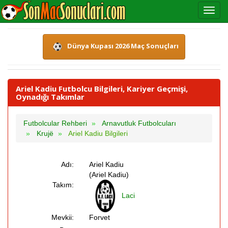
Dünya Kupası 2026 Maç Sonuçları
Ariel Kadiu Futbolcu Bilgileri, Kariyer Geçmişi,
Oynadığı Takımlar
Futbolcular Rehberi
Arnavutluk Futbolcuları
Krujë
Ariel Kadiu Bilgileri
Adı:
Ariel Kadiu
(Ariel Kadiu)
Takım:
Laci
Mevkii:
Forvet