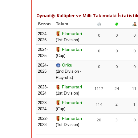
Oynadığı Kulüpler ve Milli Takımdaki İstatistik
Sezon
Takım
Flamurtari
2024-
0
0
0
2025
(1st Division)
Flamurtari
2024-
0
0
0
2025
(Cup)
Oriku
2024-
0
0
0
2025
(2nd Division -
Play-offs)
Flamurtari
2023-
1117
24
11
2024
(1st Division)
Flamurtari
2023-
114
2
1
2024
(Cup)
Flamurtari
2022-
20
3
0
2023
(1st Division)