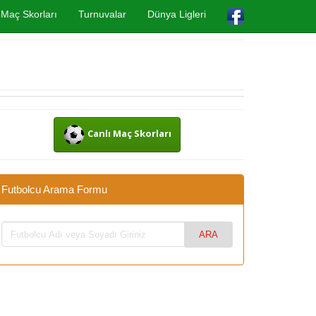
Maç Skorları
Turnuvalar
Dünya Ligleri
Canlı Maç Skorları
Futbolcu Arama Formu