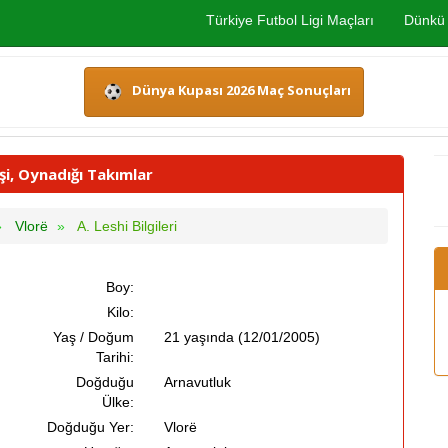
Türkiye Futbol Ligi Maçları
Dünkü 
Dünya Kupası 2026 Maç Sonuçları
işi, Oynadığı Takımlar
Vlorë
A. Leshi Bilgileri
Boy:
Kilo:
Yaş / Doğum
21 yaşında (12/01/2005)
Tarihi:
Doğduğu
Arnavutluk
Ülke:
Doğduğu Yer:
Vlorë