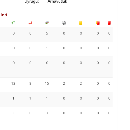
Uyruğu:
Arnavutluk
leri
0
0
5
0
0
0
0
0
0
1
0
0
0
0
0
0
0
0
0
0
0
13
8
15
2
2
0
0
1
1
1
0
0
0
0
3
0
3
0
0
0
0