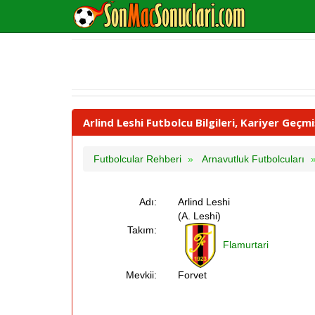
Arlind Leshi Futbolcu Bilgileri, Kariyer Geçm
Futbolcular Rehberi
Arnavutluk Futbolcuları
Adı:
Arlind Leshi
(A. Leshi)
Takım:
Flamurtari
Mevkii:
Forvet