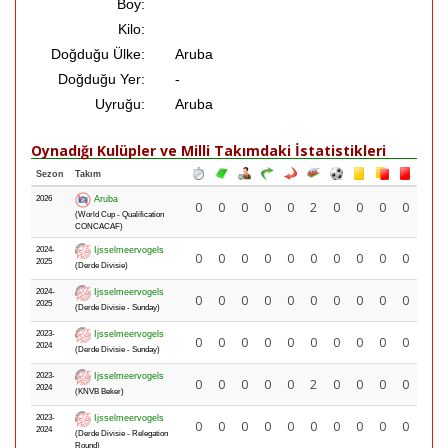
Boy:
Kilo:
Doğduğu Ülke:
Aruba
Doğduğu Yer:
-
Uyruğu:
Aruba
Oynadığı Kulüpler ve Milli Takımdaki İstatistikleri
Sezon
Takım
2026
Aruba
0
0
0
0
0
2
0
0
0
0
(World Cup - Qualification
CONCACAF)
2024-
Ijsselmeervogels
0
0
0
0
0
0
0
0
0
0
2025
(Derde Divisie)
2024-
Ijsselmeervogels
0
0
0
0
0
0
0
0
0
0
2025
(Derde Divisie - Sunday)
2023-
Ijsselmeervogels
0
0
0
0
0
0
0
0
0
0
2024
(Derde Divisie - Sunday)
2023-
Ijsselmeervogels
0
0
0
0
0
2
0
0
0
0
2024
(KNVB Beker)
2023-
Ijsselmeervogels
0
0
0
0
0
0
0
0
0
0
2024
(Derde Divisie - Relegation
Round)