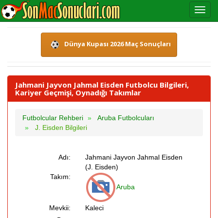
Dünya Kupası 2026 Maç Sonuçları
Jahmani Jayvon Jahmal Eisden Futbolcu Bilgileri,
Kariyer Geçmişi, Oynadığı Takımlar
Futbolcular Rehberi
Aruba Futbolcuları
J. Eisden Bilgileri
Adı:
Jahmani Jayvon Jahmal Eisden
(J. Eisden)
Takım:
Aruba
Mevkii:
Kaleci