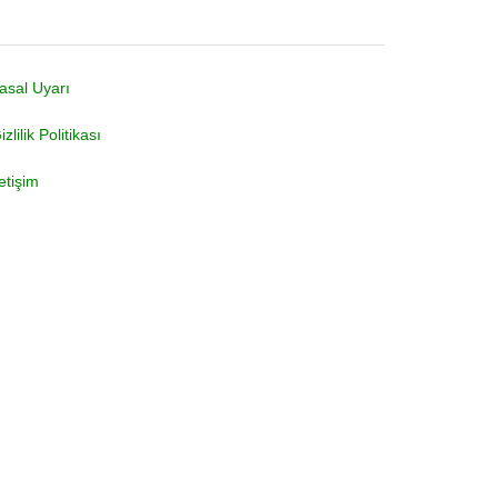
asal Uyarı
izlilik Politikası
letişim