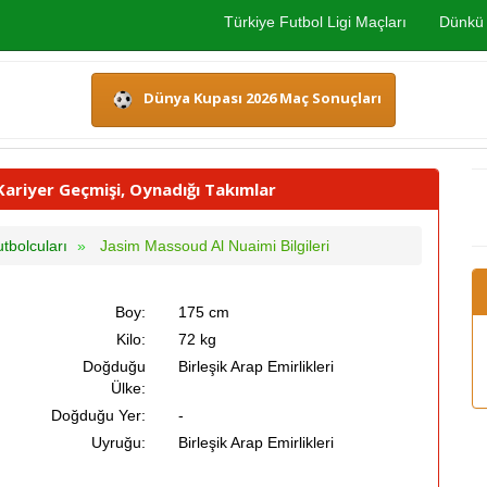
Türkiye Futbol Ligi Maçları
Dünkü 
Dünya Kupası 2026 Maç Sonuçları
Kariyer Geçmişi, Oynadığı Takımlar
utbolcuları
Jasim Massoud Al Nuaimi Bilgileri
Boy:
175 cm
Kilo:
72 kg
Doğduğu
Birleşik Arap Emirlikleri
Ülke:
Doğduğu Yer:
-
Uyruğu:
Birleşik Arap Emirlikleri