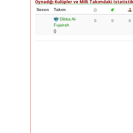
Oynadığı Kulüpler ve Milli Takımdaki İstatistik
Sezon
Takım
Dibba Al-
0
0
0
Fujairah
()