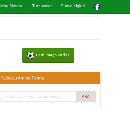
Maç Skorları
Turnuvalar
Dünya Ligleri
Canlı Maç Skorları
Futbolcu Arama Formu