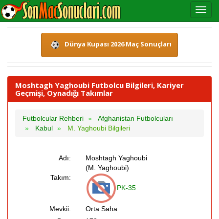
Dünya Kupası 2026 Maç Sonuçları
Moshtagh Yaghoubi Futbolcu Bilgileri, Kariyer
Geçmişi, Oynadığı Takımlar
Futbolcular Rehberi
Afghanistan Futbolcuları
Kabul
M. Yaghoubi Bilgileri
Adı:
Moshtagh Yaghoubi
(M. Yaghoubi)
Takım:
PK-35
Mevkii:
Orta Saha