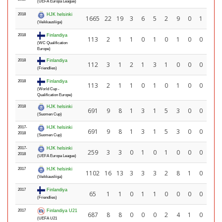
(UEFA Europa League)
2018
HJK helsinki
1665
22
19
3
6
5
2
9
0
1
(Veikkausliiga)
2018
Finlandiya
113
2
1
1
0
1
0
1
0
0
(WC Qualification
Europe)
2018
Finlandiya
112
3
1
2
1
3
1
0
0
0
(Friendlies)
2018
Finlandiya
113
2
1
1
0
1
0
1
0
0
(World Cup -
Qualification Europe)
2018
HJK helsinki
691
9
8
1
3
1
5
3
0
0
(Suomen Cup)
2017-
HJK helsinki
691
9
8
1
3
1
5
3
0
0
2018
(Suomen Cup)
2017-
HJK helsinki
259
3
3
0
1
0
1
0
0
0
2018
(UEFA Europa League)
2017
HJK helsinki
1102
16
13
3
3
3
2
8
1
0
(Veikkausliiga)
2017
Finlandiya
65
1
1
0
1
1
0
0
0
0
(Friendlies)
2017
Finlandiya U21
687
8
8
0
0
0
2
4
1
0
(UEFA U21