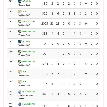
2022
AC Oulu
130
2
2
0
2
0
0
0
0
0
(Suomen Cup)
2022
SJK
522
8
6
2
4
3
0
2
0
0
(Veikkausliiga)
2021
HIFK Elsinki
2055
23
23
0
0
0
3
9
1
0
(Veikkausliiga)
2021
HIFK Elsinki
333
4
4
0
1
1
0
1
0
0
(Suomen Cup)
2021
AC oulu
0
0
0
0
0
0
0
0
0
0
(Veikkausliiga)
2020
HIFK Elsinki
90
1
1
0
0
0
0
1
0
0
(Suomen Cup)
2020
HIFK Elsinki
1376
17
15
2
1
2
1
8
0
0
(Veikkausliiga)
2019
SJK
1339
15
15
0
1
0
1
9
0
0
(Veikkausliiga)
2019
SJK
136
3
1
2
1
2
0
1
1
0
(Suomen Cup)
2018-
HJK helsinki
360
4
4
0
0
0
2
2
0
0
2019
(UEFA Champions
League)
2018-
HJK helsinki
90
1
1
0
0
0
0
1
0
0
2019