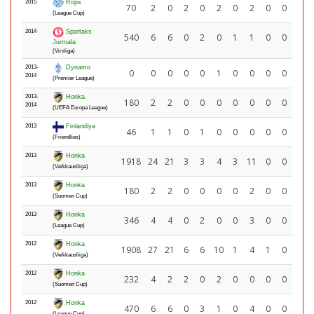
2015
Rops
70
2
0
2
0
2
0
2
0
0
(League Cup)
2014
Spartaks
540
6
6
0
2
0
1
1
0
0
Jurmala
(Virsliga)
2013-
Dynamo
0
0
0
0
0
1
0
0
0
0
2014
(Premier League)
2013-
Honka
180
2
2
0
0
0
0
0
0
0
2014
(UEFA Europa League)
2013
Finlandiya
46
1
1
0
1
0
0
0
0
0
(Friendlies)
2013
Honka
1918
24
21
3
3
4
3
11
0
0
(Veikkausliiga)
2013
Honka
180
2
2
0
0
0
0
2
0
0
(Suomen Cup)
2013
Honka
346
4
4
0
2
0
0
3
0
0
(League Cup)
2012
Honka
1908
27
21
6
6
10
1
4
1
0
(Veikkausliiga)
2012
Honka
232
4
2
2
0
2
0
0
0
0
(Suomen Cup)
2012
Honka
470
6
6
0
3
1
0
4
0
0
(League Cup)