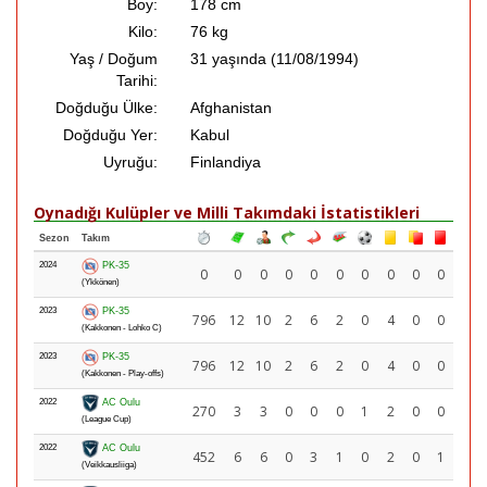
Boy:
178 cm
Kilo:
76 kg
Yaş / Doğum
31 yaşında (11/08/1994)
Tarihi:
Doğduğu Ülke:
Afghanistan
Doğduğu Yer:
Kabul
Uyruğu:
Finlandiya
Oynadığı Kulüpler ve Milli Takımdaki İstatistikleri
Sezon
Takım
2024
PK-35
0
0
0
0
0
0
0
0
0
0
(Ykkönen)
2023
PK-35
796
12
10
2
6
2
0
4
0
0
(Kakkonen - Lohko C)
2023
PK-35
796
12
10
2
6
2
0
4
0
0
(Kakkonen - Play-offs)
2022
AC Oulu
270
3
3
0
0
0
1
2
0
0
(League Cup)
2022
AC Oulu
452
6
6
0
3
1
0
2
0
1
(Veikkausliiga)