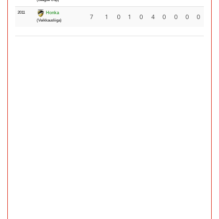
2011
Honka
7
1
0
1
0
4
0
0
0
0
(Veikkausliiga)