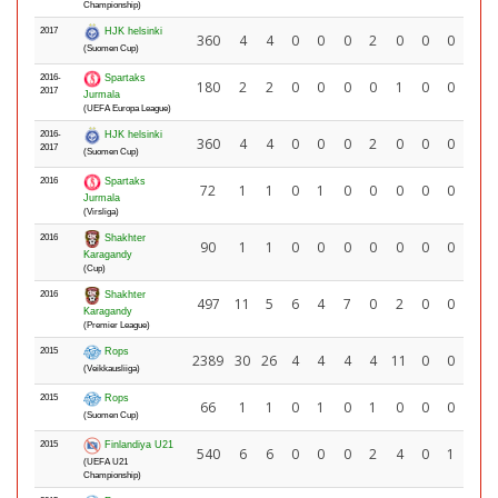
Championship)
2017
HJK helsinki
360
4
4
0
0
0
2
0
0
0
(Suomen Cup)
2016-
Spartaks
180
2
2
0
0
0
0
1
0
0
2017
Jurmala
(UEFA Europa League)
2016-
HJK helsinki
360
4
4
0
0
0
2
0
0
0
2017
(Suomen Cup)
2016
Spartaks
72
1
1
0
1
0
0
0
0
0
Jurmala
(Virsliga)
2016
Shakhter
90
1
1
0
0
0
0
0
0
0
Karagandy
(Cup)
2016
Shakhter
497
11
5
6
4
7
0
2
0
0
Karagandy
(Premier League)
2015
Rops
2389
30
26
4
4
4
4
11
0
0
(Veikkausliiga)
2015
Rops
66
1
1
0
1
0
1
0
0
0
(Suomen Cup)
2015
Finlandiya U21
540
6
6
0
0
0
2
4
0
1
(UEFA U21
Championship)