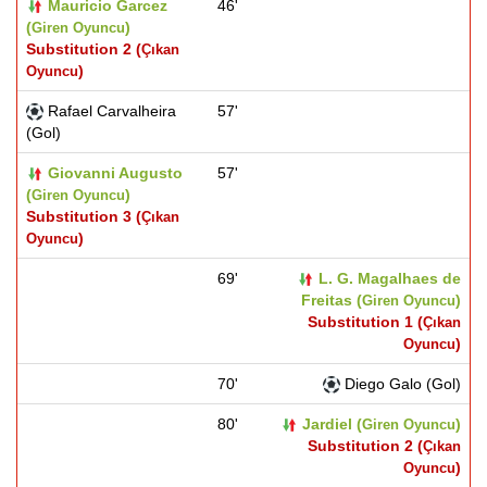
Mauricio Garcez
46'
(
)
Giren Oyuncu
Substitution 2 (
Çıkan
)
Oyuncu
Rafael Carvalheira
57'
(Gol)
Giovanni Augusto
57'
(
)
Giren Oyuncu
Substitution 3 (
Çıkan
)
Oyuncu
69'
L. G. Magalhaes de
Freitas (
)
Giren Oyuncu
Substitution 1 (
Çıkan
)
Oyuncu
70'
Diego Galo (Gol)
80'
Jardiel (
)
Giren Oyuncu
Substitution 2 (
Çıkan
)
Oyuncu