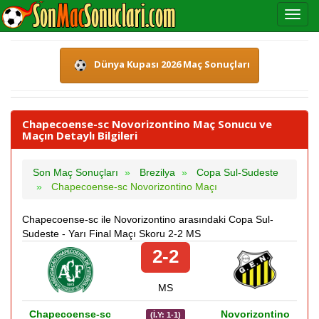
Dünya Kupası 2026 Maç Sonuçları
Chapecoense-sc Novorizontino Maç Sonucu ve
Maçın Detaylı Bilgileri
Son Maç Sonuçları
Brezilya
Copa Sul-Sudeste
Chapecoense-sc Novorizontino Maçı
Chapecoense-sc ile Novorizontino arasındaki Copa Sul-
Sudeste - Yarı Final Maçı Skoru 2-2 MS
2-2
MS
Chapecoense-sc
Novorizontino
(İ.Y: 1-1)