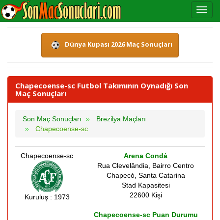
Dünya Kupası 2026 Maç Sonuçları
Chapecoense-sc Futbol Takımının Oynadığı Son
Maç Sonuçları
Son Maç Sonuçları
Brezilya Maçları
Chapecoense-sc
Chapecoense-sc
Arena Condá
Rua Clevelândia, Bairro Centro
Chapecó, Santa Catarina
Stad Kapasitesi
22600 Kişi
Kuruluş : 1973
Chapecoense-sc Puan Durumu