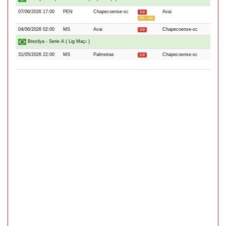
07/06/2026 17:00
PEN
Chapecoense-sc
Avai
3-0
PS : 4-5
04/06/2026 02:00
MS
Avai
Chapecoense-sc
3-0
Brezilya - Serie A ( Lig Maçı )
31/05/2026 22:00
MS
Palmeiras
Chapecoense-sc
1-0