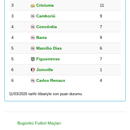
3
Criciuma
11
3
Camboriú
9
4
Concórdia
7
4
Barra
9
5
Marcílio Dias
6
5
Figueirense
7
6
Joinville
1
6
Carlos Renaux
4
11/03/2026 tarihi itibariyle son puan durumu.
Bugünkü Futbol Maçları