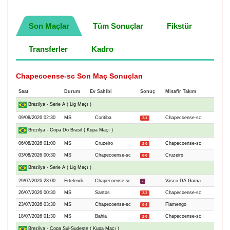
Son Maçlar
Tüm Sonuçlar
Fikstür
Transferler
Kadro
Chapecoense-sc Son Maç Sonuçları
Saat
Durum
Ev Sahibi
Sonuç
Misafir Takım
Brezilya - Serie A ( Lig Maçı )
09/08/2026 02:30
MS
Coritiba
Chapecoense-sc
2-1
Brezilya - Copa Do Brasil ( Kupa Maçı )
06/08/2026 01:00
MS
Cruzeiro
Chapecoense-sc
2-0
03/08/2026 00:30
MS
Chapecoense-sc
Cruzeiro
0-0
Brezilya - Serie A ( Lig Maçı )
29/07/2026 23:00
Ertelendi
Chapecoense-sc
Vasco DA Gama
-
26/07/2026 00:30
MS
Santos
Chapecoense-sc
2-2
23/07/2026 03:30
MS
Chapecoense-sc
Flamengo
0-4
18/07/2026 01:30
MS
Bahia
Chapecoense-sc
2-0
Brezilya - Copa Sul-Sudeste ( Kupa Maçı )