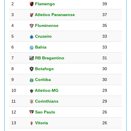
2
Flamengo
39
3
Atletico Paranaense
37
4
Fluminense
35
5
Cruzeiro
33
6
Bahia
33
7
RB Bragantino
31
8
Botafogo
30
9
Coritiba
30
10
Atletico-MG
29
11
Corinthians
29
12
Sao Paulo
26
13
Vitoria
26