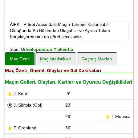
ÅIFK - P-Iirot Arasındaki Maçın Tahmini Kullanılabilir
Olduğunda Bu Bölümden Ulaşabilir ve Ayrıca Takım
Karşılaştırmasını da görebileceksiniz.
Stad:
Urheilupuiston Ylakentta
Maç Özeti
Maç İstatistikleri
Geçmiş Maçları
Maç Özeti, Önemli Olaylar ve Gol Dakikaları
Maçın Golleri, Olayları, Kartları ve Oyuncu Değişiklikleri
J. Kaari
9'
J. Siirtola (Gol)
23'
29'
I. Moussa
F. Gronlund
36'