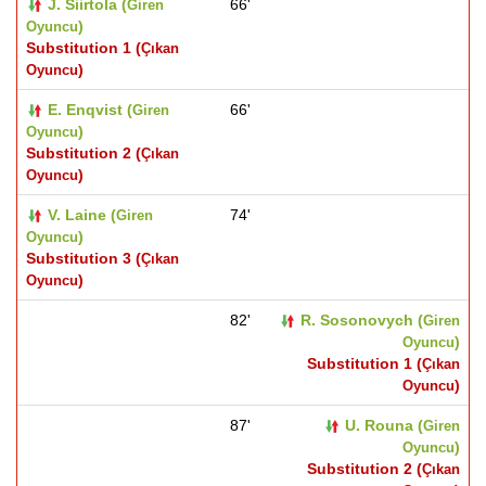
J. Siirtola (
66'
Giren
)
Oyuncu
Substitution 1 (
Çıkan
)
Oyuncu
E. Enqvist (
66'
Giren
)
Oyuncu
Substitution 2 (
Çıkan
)
Oyuncu
V. Laine (
74'
Giren
)
Oyuncu
Substitution 3 (
Çıkan
)
Oyuncu
82'
R. Sosonovych (
Giren
)
Oyuncu
Substitution 1 (
Çıkan
)
Oyuncu
87'
U. Rouna (
Giren
)
Oyuncu
Substitution 2 (
Çıkan