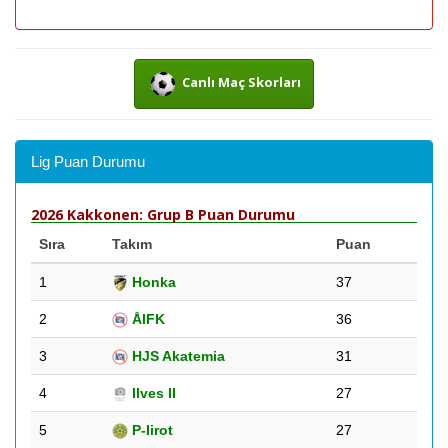
Canlı Maç Skorları
Lig Puan Durumu
2026 Kakkonen: Grup B Puan Durumu
Sıra
Takım
Puan
1
Honka
37
2
ÅIFK
36
3
HJS Akatemia
31
4
Ilves II
27
5
P-Iirot
27