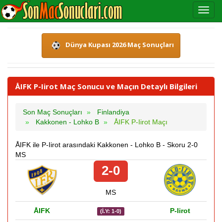
Dünya Kupası 2026 Maç Sonuçları
ÅIFK P-Iirot Maç Sonucu ve Maçın Detaylı Bilgileri
Son Maç Sonuçları
Finlandiya
Kakkonen - Lohko B
ÅIFK P-Iirot Maçı
ÅIFK ile P-Iirot arasındaki Kakkonen - Lohko B - Skoru 2-0
MS
2-0
MS
ÅIFK
P-Iirot
(İ.Y: 1-0)