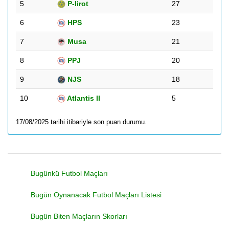
5
P-Iirot
27
6
HPS
23
7
Musa
21
8
PPJ
20
9
NJS
18
10
Atlantis II
5
17/08/2025 tarihi itibariyle son puan durumu.
Bugünkü Futbol Maçları
Bugün Oynanacak Futbol Maçları Listesi
Bugün Biten Maçların Skorları