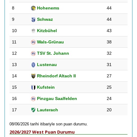
8
Hohenems
44
9
Schwaz
44
10
Kitzbühel
43
11
Wals-Grünau
38
12
TSV St. Johann
32
13
Lustenau
31
14
Rheindorf Altach II
27
15
Kufstein
25
16
Pinzgau Saalfelden
24
17
Lauterach
20
08/06/2026 tarihi itibariyle son puan durumu.
2026/2027 West Puan Durumu