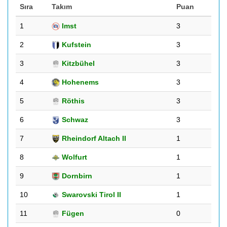
Sıra
Takım
Puan
1
Imst
3
2
Kufstein
3
3
Kitzbühel
3
4
Hohenems
3
5
Röthis
3
6
Schwaz
3
7
Rheindorf Altach II
1
8
Wolfurt
1
9
Dornbirn
1
10
Swarovski Tirol II
1
11
Fügen
0