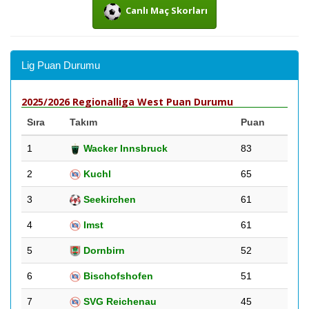
Canlı Maç Skorları
Lig Puan Durumu
2025/2026 Regionalliga West Puan Durumu
Sıra
Takım
Puan
1
Wacker Innsbruck
83
2
Kuchl
65
3
Seekirchen
61
4
Imst
61
5
Dornbirn
52
6
Bischofshofen
51
7
SVG Reichenau
45