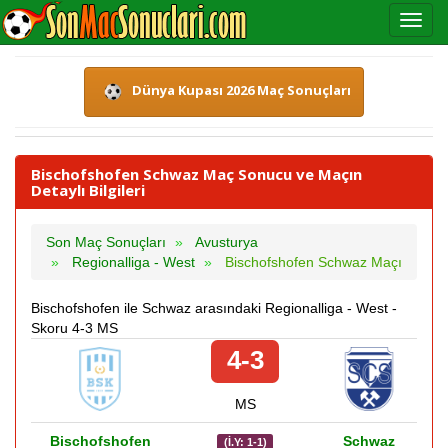
Dünya Kupası 2026 Maç Sonuçları
Bischofshofen Schwaz Maç Sonucu ve Maçın
Detaylı Bilgileri
Son Maç Sonuçları
Avusturya
Regionalliga - West
Bischofshofen Schwaz Maçı
Bischofshofen ile Schwaz arasındaki Regionalliga - West -
Skoru 4-3 MS
4-3
MS
Bischofshofen
Schwaz
(İ.Y: 1-1)