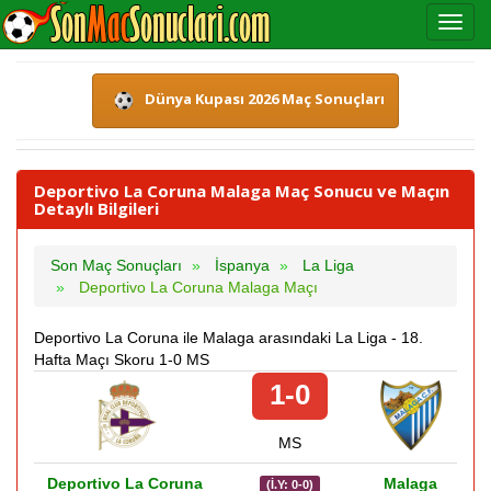
Dünya Kupası 2026 Maç Sonuçları
Deportivo La Coruna Malaga Maç Sonucu ve Maçın
Detaylı Bilgileri
Son Maç Sonuçları
İspanya
La Liga
Deportivo La Coruna Malaga Maçı
Deportivo La Coruna ile Malaga arasındaki La Liga - 18.
Hafta Maçı Skoru 1-0 MS
1-0
MS
Deportivo La Coruna
Malaga
(İ.Y: 0-0)