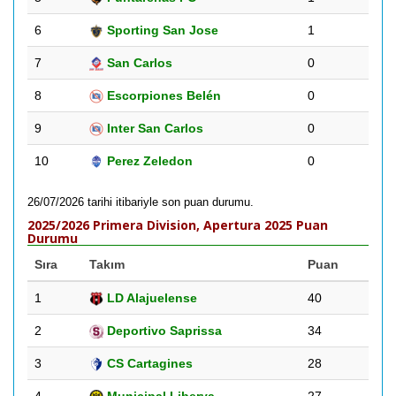
6
Sporting San Jose
1
7
San Carlos
0
8
Escorpiones Belén
0
9
Inter San Carlos
0
10
Perez Zeledon
0
26/07/2026 tarihi itibariyle son puan durumu.
2025/2026 Primera Division, Apertura 2025 Puan
Durumu
Sıra
Takım
Puan
1
LD Alajuelense
40
2
Deportivo Saprissa
34
3
CS Cartagines
28