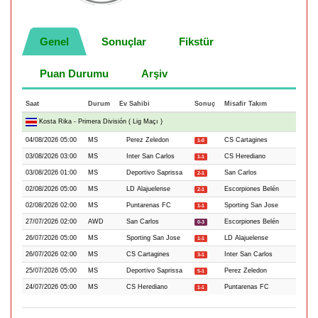
Genel
Sonuçlar
Fikstür
Puan Durumu
Arşiv
Saat
Durum
Ev Sahibi
Sonuç
Misafir Takım
Kosta Rika - Primera División ( Lig Maçı )
04/08/2026 05:00
MS
Perez Zeledon
CS Cartagines
1-0
03/08/2026 03:00
MS
Inter San Carlos
CS Herediano
1-1
03/08/2026 01:00
MS
Deportivo Saprissa
San Carlos
2-1
02/08/2026 05:00
MS
LD Alajuelense
Escorpiones Belén
2-1
02/08/2026 02:00
MS
Puntarenas FC
Sporting San Jose
1-1
27/07/2026 02:00
AWD
San Carlos
Escorpiones Belén
0-3
26/07/2026 05:00
MS
Sporting San Jose
LD Alajuelense
1-1
26/07/2026 02:00
MS
CS Cartagines
Inter San Carlos
3-1
25/07/2026 05:00
MS
Deportivo Saprissa
Perez Zeledon
5-1
24/07/2026 05:00
MS
CS Herediano
Puntarenas FC
1-1