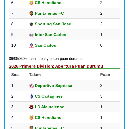
6
CS Herediano
2
7
Puntarenas FC
2
8
Sporting San Jose
2
9
Inter San Carlos
1
10
San Carlos
0
06/08/2026 tarihi itibariyle son puan durumu.
2026 Primera Division: Apertura Puan Durumu
Sıra
Takım
Puan
1
Deportivo Saprissa
3
2
CS Cartagines
3
3
LD Alajuelense
1
4
CS Herediano
1
5
Puntarenas FC
1