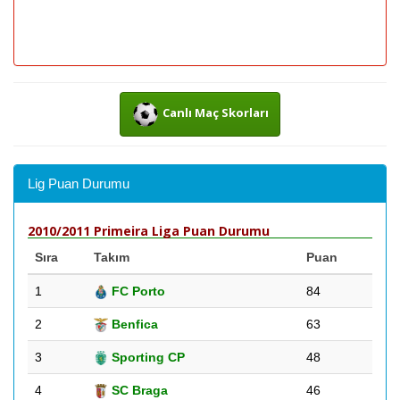
Canlı Maç Skorları
Lig Puan Durumu
2010/2011 Primeira Liga Puan Durumu
Sıra
Takım
Puan
1
FC Porto
84
2
Benfica
63
3
Sporting CP
48
4
SC Braga
46