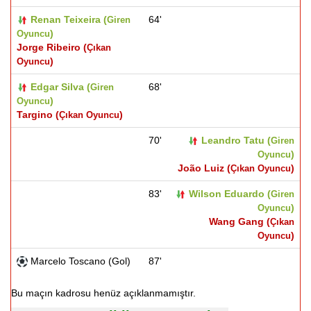
Renan Teixeira (
64'
Giren
)
Oyuncu
Jorge Ribeiro (
Çıkan
)
Oyuncu
Edgar Silva (
68'
Giren
)
Oyuncu
Targino (
)
Çıkan Oyuncu
70'
Leandro Tatu (
Giren
)
Oyuncu
João Luiz (
)
Çıkan Oyuncu
83'
Wilson Eduardo (
Giren
)
Oyuncu
Wang Gang (
Çıkan
)
Oyuncu
Marcelo Toscano (Gol)
87'
Bu maçın kadrosu henüz açıklanmamıştır.