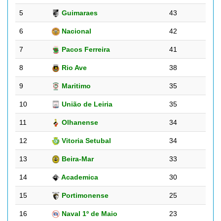
5
Guimaraes
43
6
Nacional
42
7
Pacos Ferreira
41
8
Rio Ave
38
9
Maritimo
35
10
União de Leiria
35
11
Olhanense
34
12
Vitoria Setubal
34
13
Beira-Mar
33
14
Academica
30
15
Portimonense
25
16
Naval 1º de Maio
23