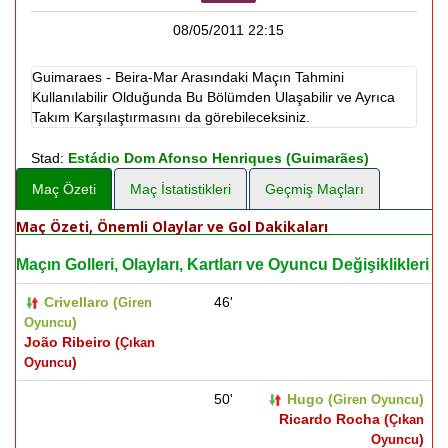
08/05/2011 22:15
Guimaraes - Beira-Mar Arasındaki Maçın Tahmini
Kullanılabilir Olduğunda Bu Bölümden Ulaşabilir ve Ayrıca
Takım Karşılaştırmasını da görebileceksiniz.
Stad:
Estádio Dom Afonso Henriques (Guimarães)
Maç Özeti
Maç İstatistikleri
Geçmiş Maçları
Maç Özeti, Önemli Olaylar ve Gol Dakikaları
Maçın Golleri, Olayları, Kartları ve Oyuncu Değişiklikleri
Crivellaro (
46'
Giren
)
Oyuncu
João Ribeiro (
Çıkan
)
Oyuncu
50'
Hugo (
)
Giren Oyuncu
Ricardo Rocha (
Çıkan
)
Oyuncu