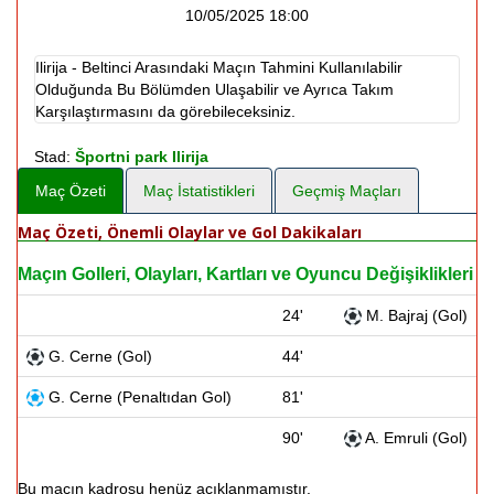
10/05/2025 18:00
Ilirija - Beltinci Arasındaki Maçın Tahmini Kullanılabilir
Olduğunda Bu Bölümden Ulaşabilir ve Ayrıca Takım
Karşılaştırmasını da görebileceksiniz.
Stad:
Športni park Ilirija
Maç Özeti
Maç İstatistikleri
Geçmiş Maçları
Maç Özeti, Önemli Olaylar ve Gol Dakikaları
Maçın Golleri, Olayları, Kartları ve Oyuncu Değişiklikleri
24'
M. Bajraj (Gol)
G. Cerne (Gol)
44'
G. Cerne (Penaltıdan Gol)
81'
90'
A. Emruli (Gol)
Bu maçın kadrosu henüz açıklanmamıştır.