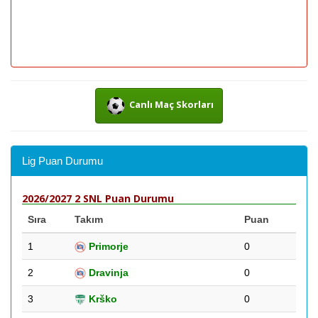
Canlı Maç Skorları
Lig Puan Durumu
2026/2027 2 SNL Puan Durumu
Sıra
Takım
Puan
1
Primorje
0
2
Dravinja
0
3
Krško
0