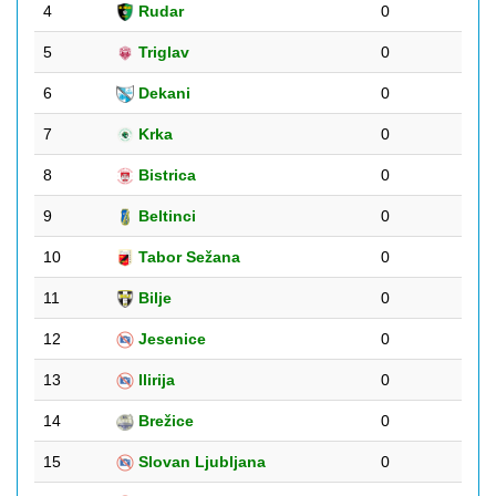
4
Rudar
0
5
Triglav
0
6
Dekani
0
7
Krka
0
8
Bistrica
0
9
Beltinci
0
10
Tabor Sežana
0
11
Bilje
0
12
Jesenice
0
13
Ilirija
0
14
Brežice
0
15
Slovan Ljubljana
0