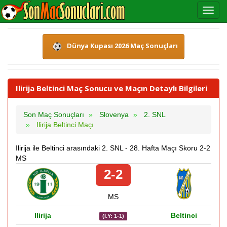
Dünya Kupası 2026 Maç Sonuçları
Ilirija Beltinci Maç Sonucu ve Maçın Detaylı Bilgileri
Son Maç Sonuçları
Slovenya
2. SNL
Ilirija Beltinci Maçı
Ilirija ile Beltinci arasındaki 2. SNL - 28. Hafta Maçı Skoru 2-2
MS
2-2
MS
Ilirija
Beltinci
(İ.Y: 1-1)