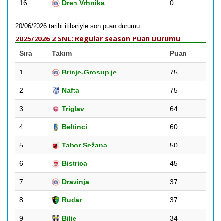
16
Dren Vrhnika
0
20/06/2026 tarihi itibariyle son puan durumu.
2025/2026 2 SNL: Regular season Puan Durumu
Sıra
Takım
Puan
1
Brinje-Grosuplje
75
2
Nafta
75
3
Triglav
64
4
Beltinci
60
5
Tabor Sežana
50
6
Bistrica
45
7
Dravinja
37
8
Rudar
37
9
Bilje
34