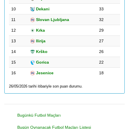
10
Dekani
33
11
Slovan Ljubljana
32
12
Krka
29
13
Ilirija
27
14
Krško
26
15
Gorica
22
16
Jesenice
18
26/05/2026 tarihi itibariyle son puan durumu.
Bugünkü Futbol Maçları
Bugün Oynanacak Futbol Maçları Listesi