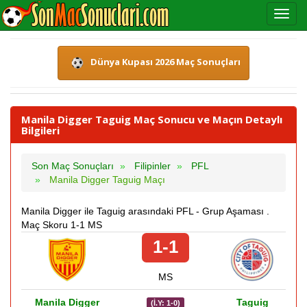
Dünya Kupası 2026 Maç Sonuçları
Manila Digger Taguig Maç Sonucu ve Maçın Detaylı
Bilgileri
Son Maç Sonuçları
Filipinler
PFL
Manila Digger Taguig Maçı
Manila Digger ile Taguig arasındaki PFL - Grup Aşaması .
Maç Skoru 1-1 MS
1-1
MS
Manila Digger
Taguig
(İ.Y: 1-0)