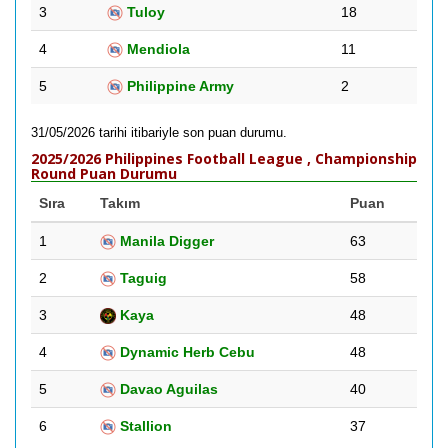
3
Tuloy
18
4
Mendiola
11
5
Philippine Army
2
31/05/2026 tarihi itibariyle son puan durumu.
2025/2026 Philippines Football League , Championship
Round Puan Durumu
Sıra
Takım
Puan
1
Manila Digger
63
2
Taguig
58
3
Kaya
48
4
Dynamic Herb Cebu
48
5
Davao Aguilas
40
6
Stallion
37