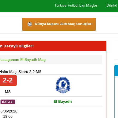
Türkiye Futbol Ligi Maçları
Dünkü 
Dünya Kupası 2026 Maç Sonuçları
Detaylı Bilgileri
ostaganem El Bayadh Maçı
 Hafta Maçı Skoru 2-2 MS
2-2
MS
El Bayadh
(İ.Y: 2-1)
05/06/2026
19:00