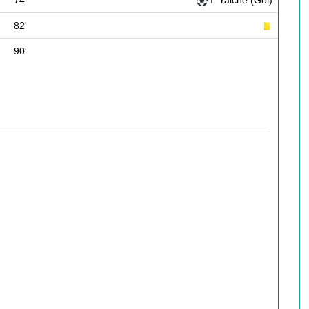
74'
I. Yaiche (Gol)
82'
90'