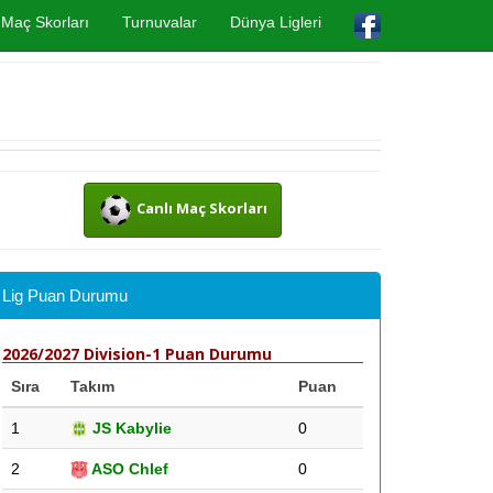
Maç Skorları
Turnuvalar
Dünya Ligleri
Canlı Maç Skorları
Lig Puan Durumu
2026/2027 Division-1 Puan Durumu
Sıra
Takım
Puan
1
JS Kabylie
0
2
ASO Chlef
0