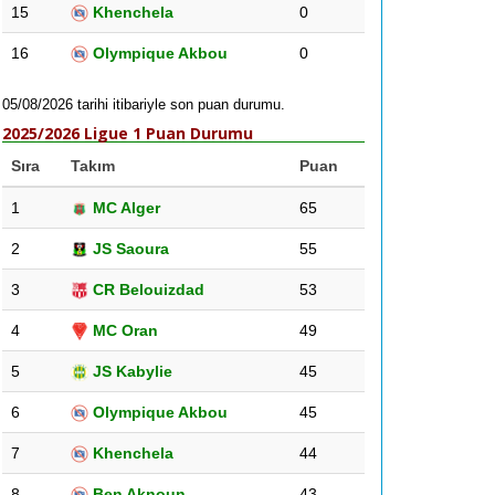
15
Khenchela
0
16
Olympique Akbou
0
05/08/2026 tarihi itibariyle son puan durumu.
2025/2026 Ligue 1 Puan Durumu
Sıra
Takım
Puan
1
MC Alger
65
2
JS Saoura
55
3
CR Belouizdad
53
4
MC Oran
49
5
JS Kabylie
45
6
Olympique Akbou
45
7
Khenchela
44
8
Ben Aknoun
43