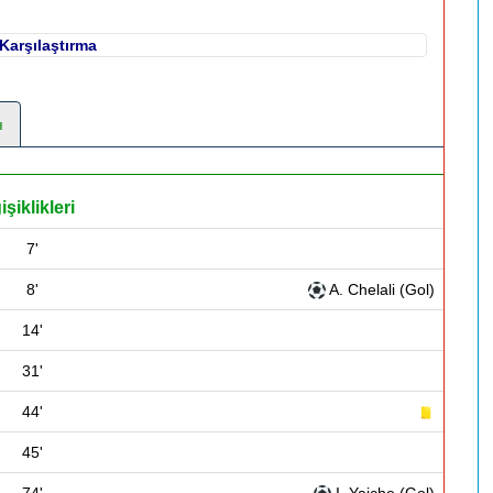
Karşılaştırma
ı
şiklikleri
7'
8'
A. Chelali (Gol)
14'
31'
44'
45'