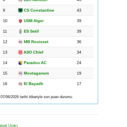
9
CS Constantine
43
10
USM Alger
39
11
ES Setif
39
12
MB Rouisset
36
13
ASO Chlef
34
14
Paradou AC
24
15
Mostaganem
19
16
El Bayadh
17
07/06/2026 tarihi itibariyle son puan durumu.
asal Uyarı