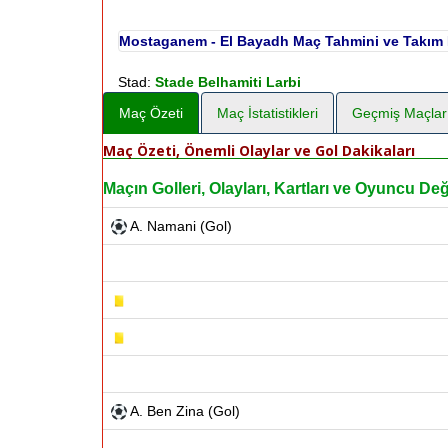
Mostaganem - El Bayadh Maç Tahmini ve Takım 
Stad:
Stade Belhamiti Larbi
Maç Özeti
Maç İstatistikleri
Geçmiş Maçlar
Maç Özeti, Önemli Olaylar ve Gol Dakikaları
Maçın Golleri, Olayları, Kartları ve Oyuncu Deği
A. Namani (Gol)
A. Ben Zina (Gol)