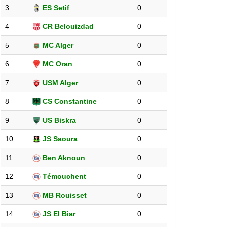
3
ES Setif
0
4
CR Belouizdad
0
5
MC Alger
0
6
MC Oran
0
7
USM Alger
0
8
CS Constantine
0
9
US Biskra
0
10
JS Saoura
0
11
Ben Aknoun
0
12
Témouchent
0
13
MB Rouisset
0
14
JS El Biar
0