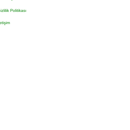
izlilik Politikası
letişim