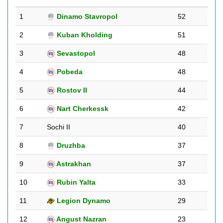
1
Dinamo Stavropol
52
2
Kuban Kholding
51
3
Sevastopol
48
4
Pobeda
48
5
Rostov II
44
6
Nart Cherkessk
42
7
Sochi II
40
8
Druzhba
37
9
Astrakhan
37
10
Rubin Yalta
33
11
Legion Dynamo
29
12
Angust Nazran
23