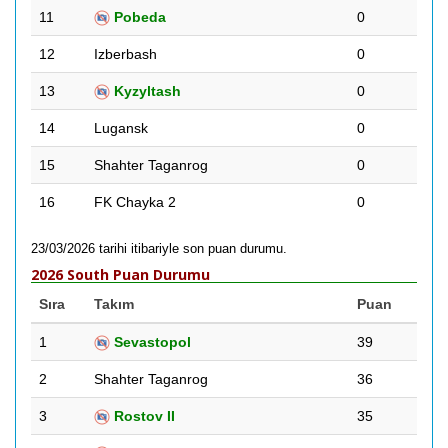
11
Pobeda
0
12
Izberbash
0
13
Kyzyltash
0
14
Lugansk
0
15
Shahter Taganrog
0
16
FK Chayka 2
0
23/03/2026 tarihi itibariyle son puan durumu.
2026 South Puan Durumu
Sıra
Takım
Puan
1
Sevastopol
39
2
Shahter Taganrog
36
3
Rostov II
35