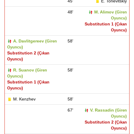
45'
E. Tonevitskiy
48'
M. Alimov (
Giren
)
Oyuncu
Substitution 1 (
Çıkan
)
Oyuncu
A. Davlitgereev (
58'
Giren
)
Oyuncu
Substitution 2 (
Çıkan
)
Oyuncu
R. Suanov (
58'
Giren
)
Oyuncu
Substitution 1 (
Çıkan
)
Oyuncu
M. Kenzhev
58'
67'
V. Rassadin (
Giren
)
Oyuncu
Substitution 2 (
Çıkan
)
Oyuncu