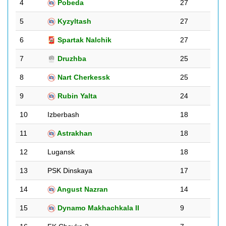
4
Pobeda
27
5
Kyzyltash
27
6
Spartak Nalchik
27
7
Druzhba
25
8
Nart Cherkessk
25
9
Rubin Yalta
24
10
Izberbash
18
11
Astrakhan
18
12
Lugansk
18
13
PSK Dinskaya
17
14
Angust Nazran
14
15
Dynamo Makhachkala II
9