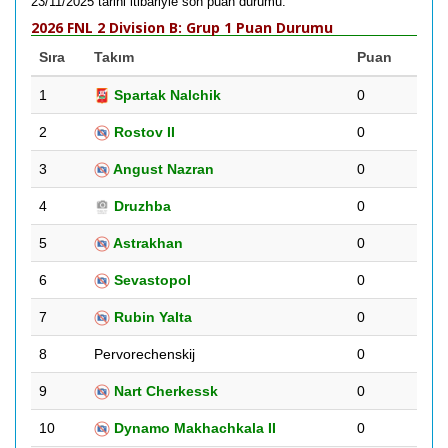
23/11/2025 tarihi itibariyle son puan durumu.
2026 FNL 2 Division B: Grup 1 Puan Durumu
Sıra
Takım
Puan
1
Spartak Nalchik
0
2
Rostov II
0
3
Angust Nazran
0
4
Druzhba
0
5
Astrakhan
0
6
Sevastopol
0
7
Rubin Yalta
0
8
Pervorechenskij
0
9
Nart Cherkessk
0
10
Dynamo Makhachkala II
0