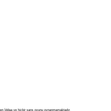
inden İddaa ve hiçbir şans oyunu oynanmamaktadır.