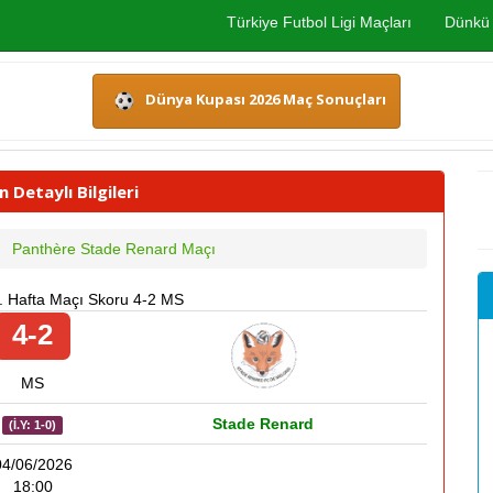
Türkiye Futbol Ligi Maçları
Dünkü 
Dünya Kupası 2026 Maç Sonuçları
Detaylı Bilgileri
Panthère Stade Renard Maçı
2. Hafta Maçı Skoru 4-2 MS
4-2
MS
Stade Renard
(İ.Y: 1-0)
04/06/2026
18:00