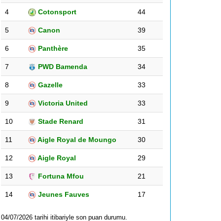
4
Cotonsport
44
5
Canon
39
6
Panthère
35
7
PWD Bamenda
34
8
Gazelle
33
9
Victoria United
33
10
Stade Renard
31
11
Aigle Royal de Moungo
30
12
Aigle Royal
29
13
Fortuna Mfou
21
14
Jeunes Fauves
17
04/07/2026 tarihi itibariyle son puan durumu.