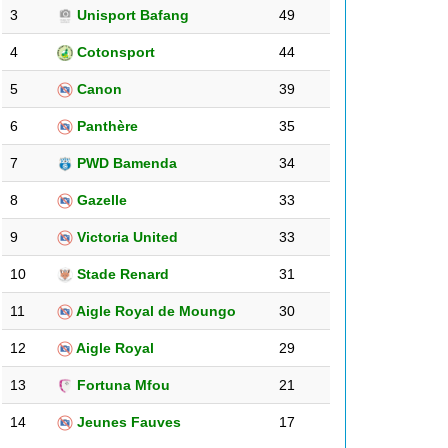
3
Unisport Bafang
49
4
Cotonsport
44
5
Canon
39
6
Panthère
35
7
PWD Bamenda
34
8
Gazelle
33
9
Victoria United
33
10
Stade Renard
31
11
Aigle Royal de Moungo
30
12
Aigle Royal
29
13
Fortuna Mfou
21
14
Jeunes Fauves
17