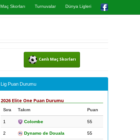
Maç Skorları
Turnuvalar
Dünya Ligleri
Canlı Maç Skorları
Lig Puan Durumu
2026 Elite One Puan Durumu
Sıra
Takım
Puan
1
Colombe
55
2
Dynamo de Douala
55