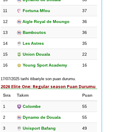
11
Fortuna Mfou
37
12
Aigle Royal de Moungo
36
13
Bamboutos
36
14
Les Astres
35
15
Union Douala
22
16
Young Sport Academy
16
17/07/2025 tarihi itibariyle son puan durumu.
2026 Elite One: Regular season Puan Durumu
Sıra
Takım
Puan
1
Colombe
55
2
Dynamo de Douala
55
3
Unisport Bafang
49