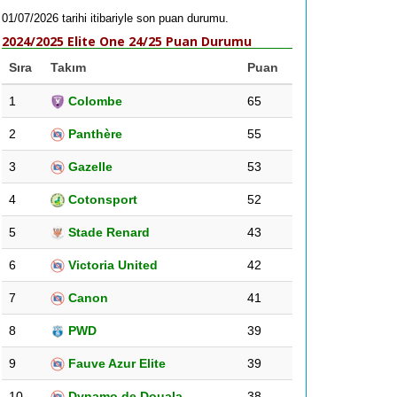
01/07/2026 tarihi itibariyle son puan durumu.
2024/2025 Elite One 24/25 Puan Durumu
Sıra
Takım
Puan
1
Colombe
65
2
Panthère
55
3
Gazelle
53
4
Cotonsport
52
5
Stade Renard
43
6
Victoria United
42
7
Canon
41
8
PWD
39
9
Fauve Azur Elite
39
10
Dynamo de Douala
38