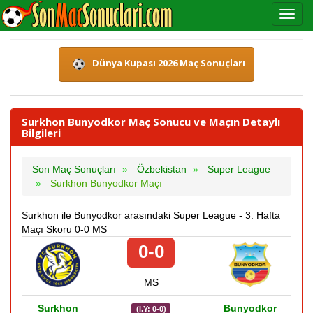
Dünya Kupası 2026 Maç Sonuçları
Surkhon Bunyodkor Maç Sonucu ve Maçın Detaylı
Bilgileri
Son Maç Sonuçları
Özbekistan
Super League
Surkhon Bunyodkor Maçı
Surkhon ile Bunyodkor arasındaki Super League - 3. Hafta
Maçı Skoru 0-0 MS
0-0
MS
Surkhon
Bunyodkor
(İ.Y: 0-0)