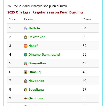
26/07/2026 tarihi itibariyle son puan durumu.
2025 Oliy Liga: Regular season Puan Durumu
Sıra
Takım
Puan
1
Neftchi
64
2
Pakhtakor
60
3
Nasaf
59
4
Dinamo Samarqand
58
5
Bunyodkor
49
6
Olmaliq
48
7
Navbahor
40
8
Sogdiana
37
9
Qizilqum
36