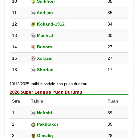
10
Surkhon
35
11
Andijan
35
12
Kokand-1912
34
13
Mash'al
30
14
Buxoro
27
15
Xorazm
27
16
Shortan
17
19/12/2025 tarihi itibariyle son puan durumu.
2026 Super League Puan Durumu
Sıra
Takım
Puan
1
Neftchi
39
2
Pakhtakor
35
3
Olmaliq
28