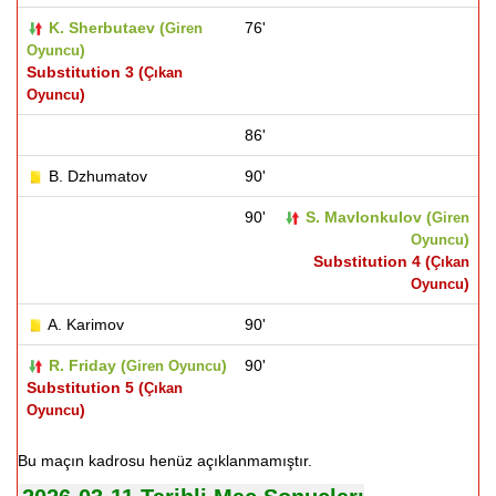
K. Sherbutaev (
76'
Giren
)
Oyuncu
Substitution 3 (
Çıkan
)
Oyuncu
86'
B. Dzhumatov
90'
90'
S. Mavlonkulov (
Giren
)
Oyuncu
Substitution 4 (
Çıkan
)
Oyuncu
A. Karimov
90'
R. Friday (
)
90'
Giren Oyuncu
Substitution 5 (
Çıkan
)
Oyuncu
Bu maçın kadrosu henüz açıklanmamıştır.