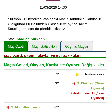
11/03/2026 14:30
Surkhon - Bunyodkor Arasındaki Maçın Tahmini Kullanılabilir
Olduğunda Bu Bölümden Ulaşabilir ve Ayrıca Takım
Karşılaştırmasını da görebileceksiniz.
Stad:
Stadion Surkhon
Maç Özeti
Maç İstatistikleri
Geçmiş Maçları
Maç Özeti, Önemli Olaylar ve Gol Dakikaları
Maçın Golleri, Olayları, Kartları ve Oyuncu Değişiklikleri
13'
B. Toshmirzaev
20'
D. Pletnev (
Giren
)
Oyuncu
Substitution 1 (
Çıkan
)
Oyuncu
S. Abdullazhonov
62'