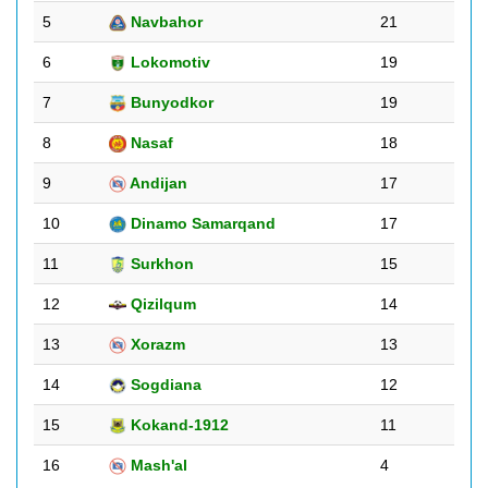
5
Navbahor
21
6
Lokomotiv
19
7
Bunyodkor
19
8
Nasaf
18
9
Andijan
17
10
Dinamo Samarqand
17
11
Surkhon
15
12
Qizilqum
14
13
Xorazm
13
14
Sogdiana
12
15
Kokand-1912
11
16
Mash'al
4