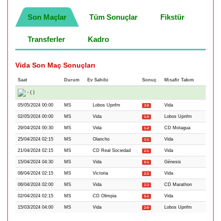
Son Maçlar
Tüm Sonuçlar
Fikstür
Transferler
Kadro
Vida Son Maç Sonuçları
Saat
Durum
Ev Sahibi
Sonuç
Misafir Takım
- ( )
05/05/2024 00:00
MS
Lobos Upnfm
Vida
3-0
02/05/2024 00:00
MS
Vida
Lobos Upnfm
1-0
29/04/2024 00:30
MS
Vida
CD Motagua
1-2
25/04/2024 02:15
MS
Olancho
Vida
1-1
21/04/2024 02:15
MS
CD Real Sociedad
Vida
2-1
15/04/2024 04:30
MS
Vida
Génesis
0-1
08/04/2024 02:15
MS
Victoria
Vida
2-1
06/04/2024 02:00
MS
Vida
CD Marathon
2-3
02/04/2024 02:15
MS
CD Olimpia
Vida
5-1
15/03/2024 04:00
MS
Vida
Lobos Upnfm
2-0