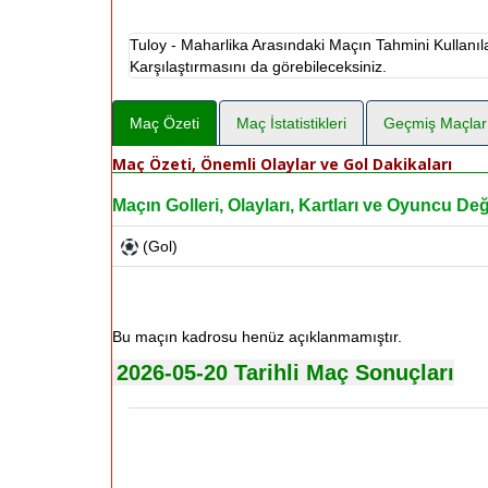
Tuloy - Maharlika Arasındaki Maçın Tahmini Kullanı
Karşılaştırmasını da görebileceksiniz.
Maç Özeti
Maç İstatistikleri
Geçmiş Maçlar
Maç Özeti, Önemli Olaylar ve Gol Dakikaları
Maçın Golleri, Olayları, Kartları ve Oyuncu Deği
(Gol)
Bu maçın kadrosu henüz açıklanmamıştır.
2026-05-20 Tarihli Maç Sonuçları