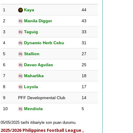
1
Kaya
44
2
Manila Digger
43
3
Taguig
33
4
Dynamic Herb Cebu
31
5
Stallion
27
6
Davao Aguilas
25
7
Maharlika
18
8
Loyola
17
9
PFF Developmental Club
14
10
Mendiola
5
05/05/2025 tarihi itibariyle son puan durumu.
2025/2026 Philippines Football League ,