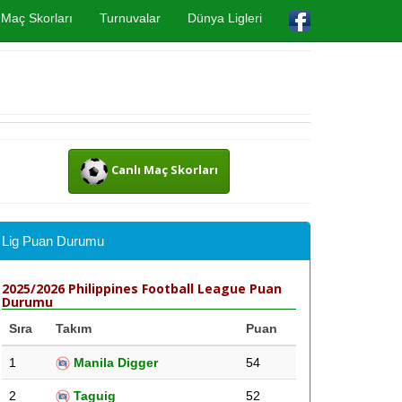
Maç Skorları
Turnuvalar
Dünya Ligleri
Canlı Maç Skorları
Lig Puan Durumu
2025/2026 Philippines Football League Puan
Durumu
Sıra
Takım
Puan
1
Manila Digger
54
2
Taguig
52