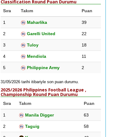
Classification Round Puan Durumu
Sıra
Takım
Puan
1
Maharlika
39
2
Garelli United
22
3
Tuloy
18
4
Mendiola
11
5
Philippine Army
2
31/05/2026 tarihi itibariyle son puan durumu.
2025/2026 Philippines Football League ,
Championship Round Puan Durumu
Sıra
Takım
Puan
1
Manila Digger
63
2
Taguig
58