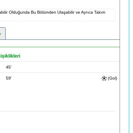
labilir Olduğunda Bu Bölümden Ulaşabilir ve Ayrıca Takım
ı
şiklikleri
45'
59'
(Gol)