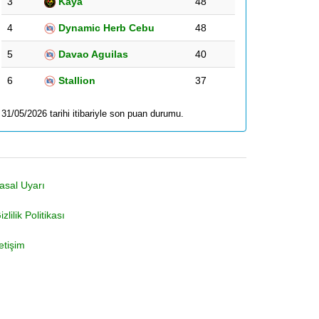
3
Kaya
48
4
Dynamic Herb Cebu
48
5
Davao Aguilas
40
6
Stallion
37
31/05/2026 tarihi itibariyle son puan durumu.
asal Uyarı
izlilik Politikası
letişim