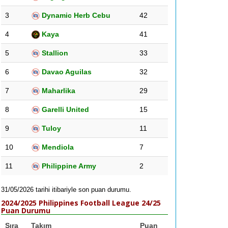
3
Dynamic Herb Cebu
42
4
Kaya
41
5
Stallion
33
6
Davao Aguilas
32
7
Maharlika
29
8
Garelli United
15
9
Tuloy
11
10
Mendiola
7
11
Philippine Army
2
31/05/2026 tarihi itibariyle son puan durumu.
2024/2025 Philippines Football League 24/25
Puan Durumu
Sıra
Takım
Puan