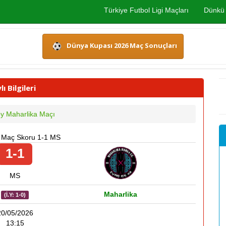
Türkiye Futbol Ligi Maçları
Dünkü 
Dünya Kupası 2026 Maç Sonuçları
 Bilgileri
oy Maharlika Maçı
 . Maç Skoru 1-1 MS
1-1
MS
Maharlika
(İ.Y: 1-0)
20/05/2026
13:15