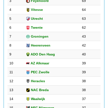
3
Feyenoord
69
4
Vitesse
64
5
Utrecht
63
6
Twente
62
7
Groningen
43
8
Heerenveen
42
9
ADO Den Haag
40
10
AZ Alkmaar
39
11
PEC Zwolle
39
12
Heracles
38
13
NAC Breda
38
14
Waalwijk
37
15
NEC Nijmegen
37