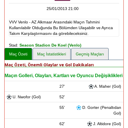
25/01/2013 21:00
VVV Venlo - AZ Alkmaar Arasındaki Maçın Tahmini
Kullanılabilir Olduğunda Bu Bölümden Ulaşabilir ve Ayrıca
Takım Karşılaştırmasını da görebileceksiniz.
Stad:
Seacon Stadion De Koel (Venlo)
Maç Özeti
Maç İstatistikleri
Geçmiş Maçları
Maç Özeti, Önemli Olaylar ve Gol Dakikaları
Maçın Golleri, Olayları, Kartları ve Oyuncu Değişiklikleri
27'
A. Maher (Gol)
U. Nwofor (Gol)
52'
55'
D. Gorter (Penaltıdan
Gol)
62'
J. Altidore (Gol)